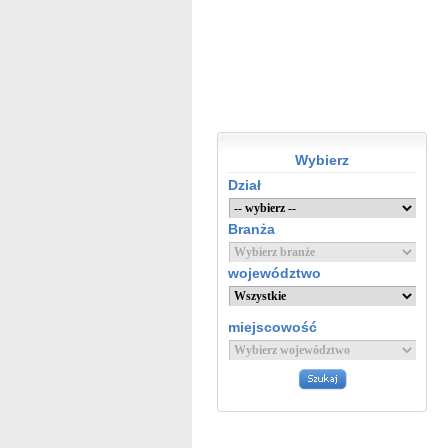
Wybierz
Dział
Branża
województwo
miejscowość