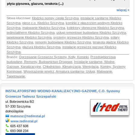
płyta gipsowa, glazura, terakota (...)
więcej »
Słowa kluczowe:
Kłodzko pompy ciepła Szczytna
,
instalacje sanitarne Kłodzko
Szczytna
,
piece c.o. Kłodzko Szczytna
,
kominki z płaszczem wodnym Kłodzko
Szczytna
,
malowanie Kłodzko Szczytna
,
kolektory słoneczne Kłodzko Szczytna
,
tedinstaltherm Kłodzko Szczytna
,
usługi remontowe budowlane Kłodzko Szczytna
,
tapetowanie Kłodzko Szczytna
,
systemy grzewcze Kłodzko Szczytna
,
solary
Kłodzko Szczytna
,
remonty budowlane Kłodzko Szczytna
,
terakota gładzie Kłodzko
Szczytna
,
glazura Kłodzko Szczytna
,
instalacje grzewcze gazowe Kłodzko
Szczytna
,
Branże:
Ogrzewanie,Grzewcze Systemy, Kotły, Kominki
,
Przedsiębiorstwa
budowlane, Remonty, Budownictwo Drogowe
,
Instalacje sanitarne, Wodne,
Gazowe, Kanalizacyjne
,
Chłodnictwo, Klimatyzacja, Wentylacja
,
Kominy, Systemy
Kominowe
,
Wyposażenie wnętrz, Armatura sanitarna- Usługi
,
Malowanie,
Tapetowanie
,
INSTALATORSTWO WODNO-KANALIZACYJNO-GAZOWE, C.O. Systemy
Grzewcze Tadeusz Szczepański
ul. Bobrownicka 8/2
57-330 Szczytna
dolnośląskie
mateusz@tedinstal.pl
www.tedinstal.pl
605 437 608
693 068 234