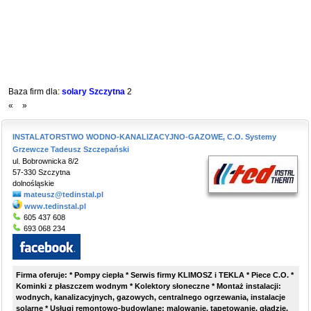
Baza firm dla:
solary Szczytna
2
«
»
INSTALATORSTWO WODNO-KANALIZACYJNO-GAZOWE, C.O. Systemy
Grzewcze Tadeusz Szczepański
ul. Bobrownicka 8/2
57-330 Szczytna
dolnośląskie
mateusz@tedinstal.pl
www.tedinstal.pl
605 437 608
693 068 234
Firma oferuje: * Pompy ciepła * Serwis firmy KLIMOSZ i TEKLA * Piece C.O. *
Kominki z płaszczem wodnym * Kolektory słoneczne * Montaż instalacji:
wodnych, kanalizacyjnych, gazowych, centralnego ogrzewania, instalacje
solarne * Usługi remontowo-budowlane: malowanie, tapetowanie, gładzie,