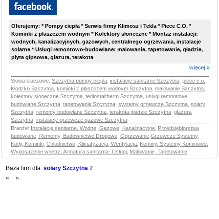
Oferujemy: * Pompy ciepła * Serwis firmy Klimosz i Tekla * Piece C.O. *
Kominki z płaszczem wodnym * Kolektory słoneczne * Montaż instalacji:
wodnych, kanalizacyjnych, gazowych, centralnego ogrzewania, instalacje
solarne * Usługi remontowo-budowlane: malowanie, tapetowanie, gładzie,
płyta gipsowa, glazura, terakota
więcej »
Słowa kluczowe:
Szczytna pompy ciepła
,
instalacje sanitarne Szczytna
,
piece c.o.
Kłodzko Szczytna
,
kominki z płaszczem wodnym Szczytna
,
malowanie Szczytna
,
kolektory słoneczne Szczytna
,
tedinstaltherm Szczytna
,
usługi remontowe
budowlane Szczytna
,
tapetowanie Szczytna
,
systemy grzewcze Szczytna
,
solary
Szczytna
,
remonty budowlane Szczytna
,
terakota gładzie Szczytna
,
glazura
Szczytna
,
instalacje grzewcze gazowe Szczytna
,
Branże:
Instalacje sanitarne, Wodne, Gazowe, Kanalizacyjne
,
Przedsiębiorstwa
budowlane, Remonty, Budownictwo Drogowe
,
Ogrzewanie,Grzewcze Systemy,
Kotły, Kominki
,
Chłodnictwo, Klimatyzacja, Wentylacja
,
Kominy, Systemy Kominowe
,
Wyposażenie wnętrz, Armatura sanitarna- Usługi
,
Malowanie, Tapetowanie
,
Baza firm dla:
solary Szczytna
2
«
»