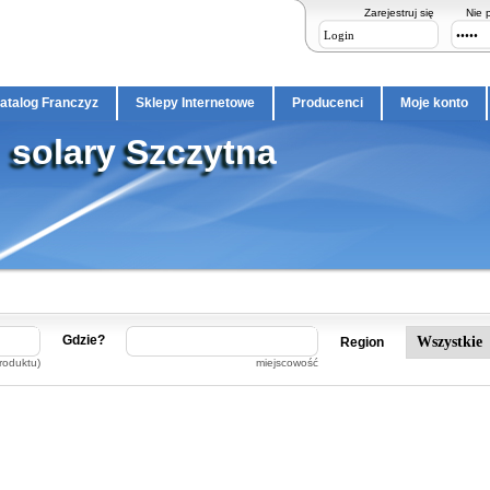
Zarejestruj się
Nie 
atalog Franczyz
Sklepy Internetowe
Producenci
Moje konto
solary Szczytna
Gdzie?
Region
roduktu)
miejscowość