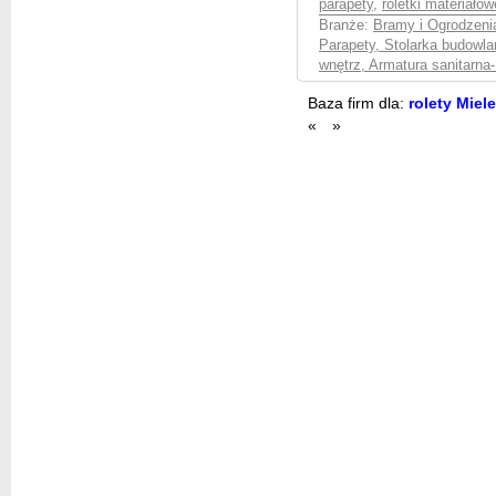
parapety
,
roletki materiałow
Branże:
Bramy i Ogrodzenia
Parapety, Stolarka budowla
wnętrz, Armatura sanitarna
Baza firm dla:
rolety Miel
«
»