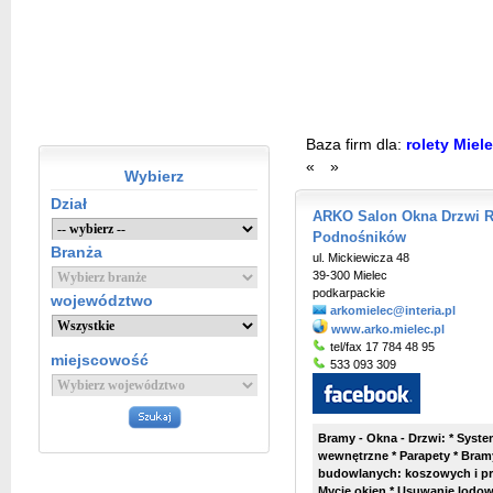
Baza firm dla:
rolety Miel
«
»
Wybierz
Dział
ARKO Salon Okna Drzwi R
Podnośników
Branża
ul. Mickiewicza 48
39-300 Mielec
podkarpackie
województwo
arkomielec@interia.pl
www.arko.mielec.pl
tel/fax 17 784 48 95
miejscowość
533 093 309
Bramy - Okna - Drzwi: * Syste
wewnętrzne * Parapety * Bra
budowlanych: koszowych i pr
Mycie okien * Usuwanie lodowy