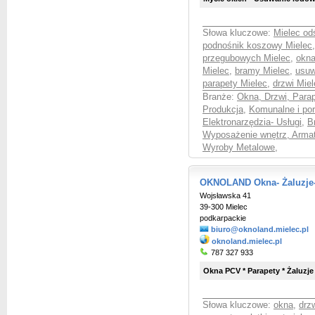
Słowa kluczowe:
Mielec od
podnośnik koszowy Mielec
przegubowych Mielec
,
okna
Mielec
,
bramy Mielec
,
usuw
parapety Mielec
,
drzwi Miel
Branże:
Okna, Drzwi, Parap
Produkcja
,
Komunalne i po
Elektronarzędzia- Usługi
,
B
Wyposażenie wnętrz, Armat
Wyroby Metalowe
,
OKNOLAND Okna- Żaluzje-R
Wojsławska 41
39-300 Mielec
podkarpackie
biuro@oknoland.mielec.pl
oknoland.mielec.pl
787 327 933
Okna PCV * Parapety * Żaluzje 
Słowa kluczowe:
okna
,
drz