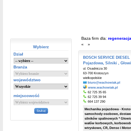
Baza firm dla:
regeneracj
«
»
Wybierz
Dział
BOSCH SERVICE DIESEL 
Pojazdowa, Silniki , Głowi
Branża
ul. Osadnicza 30
63-700 Krotoszyn
wielkopolskie
województwo
biuro@wachowiak.pl
www.wachowiak.pl
62 725 35 65
miejscowość
62 725 39 94
664 137 290
Mechanika pojazdowa - Kroto
samochody osobowe, dostawcze
silników spalinowych * Głowi
wałów korbowych, korbowodó
wtryskowe, CR, Denso i Motorp