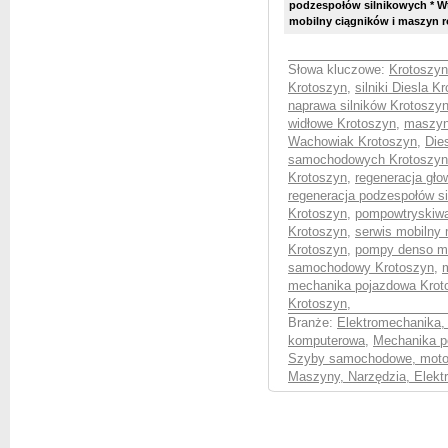
podzespołów silnikowych * W
mobilny ciągników i maszyn ro
Słowa kluczowe:
Krotoszyn
Krotoszyn
,
silniki Diesla K
naprawa silników Krotoszy
widłowe Krotoszyn
,
maszyn
Wachowiak Krotoszyn
,
Die
samochodowych Krotoszyn
Krotoszyn
,
regeneracja gł
regeneracja podzespołów s
Krotoszyn
,
pompowtryskiw
Krotoszyn
,
serwis mobilny
Krotoszyn
,
pompy denso mo
samochodowy Krotoszyn
,
mechanika pojazdowa Krot
Krotoszyn
,
Branże:
Elektromechanika,
komputerowa
,
Mechanika p
Szyby samochodowe, moto
Maszyny, Narzędzia, Elektr