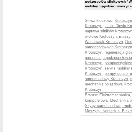
podzespołów silnikowych * W
mobilny ciągników i maszyn ro
Słowa kluczowe:
Krotoszyn
Krotoszyn
,
silniki Diesla K
naprawa silników Krotoszy
widłowe Krotoszyn
,
maszyn
Wachowiak Krotoszyn
,
Die
samochodowych Krotoszyn
Krotoszyn
,
regeneracja gł
regeneracja podzespołów s
Krotoszyn
,
pompowtryskiw
Krotoszyn
,
serwis mobilny
Krotoszyn
,
pompy denso mo
samochodowy Krotoszyn
,
mechanika pojazdowa Krot
Krotoszyn
,
Branże:
Elektromechanika,
komputerowa
,
Mechanika p
Szyby samochodowe, moto
Maszyny, Narzędzia, Elektr