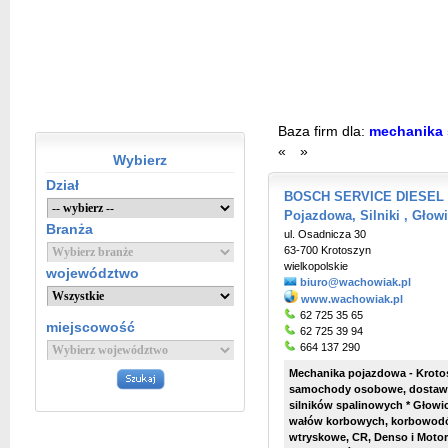
Baza firm dla:
mechanika 
«
»
Wybierz
Dział
BOSCH SERVICE DIESEL 
Pojazdowa, Silniki , Głowi
Branża
ul. Osadnicza 30
63-700 Krotoszyn
wielkopolskie
województwo
biuro@wachowiak.pl
www.wachowiak.pl
62 725 35 65
miejscowość
62 725 39 94
664 137 290
Mechanika pojazdowa - Kroto
samochody osobowe, dostawcze
silników spalinowych * Głowi
wałów korbowych, korbowodó
wtryskowe, CR, Denso i Motorp