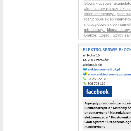
Słowa kluczowe:
akumulato
akumulatory rolnicze sklep
sklep internetowy
,
prostow
rozruchowe sklep internet
motocyklowe sklep interne
internetowy
,
klema testery
Branże:
Części, Szyby sa
ELEKTRO-SERWIS BŁOCH Sk
ul. Rolna 15
64-700 Czarnków
wielkopolskie
elektro-serwis@cil.pl
www.elektro-serwis.poznan
67 255 22 68
606 708 119
Agregaty prądotwórcze i częś
Elektronarzędzia * Materiały 
pneumatyczne * Narzędzia pn
elektronarzędzi * Prostownik
Glob System * Urządzenia ogr
magnetyczne