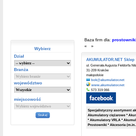
Baza firm dla:
prostowniki
«
»
Wybierz
Dział
AKUMULATOR.NET Sklep I
ul. Generała Augusta Fieldorfa Nil
Branża
31-209 Kraków
małopolskie
bok@akumulator.net
województwo
www.akumulator.net
573 319 066
miejscowość
Specjalistyczny asortyment 
Akumulatory ciężarowe * Aku
* Akumulatory VRLA * Akumula
Prostowniki * Akcesoria (m.in