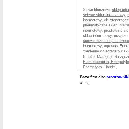
Słowa kluczowe:
sklep int
ścierne sklep internetowy
,
internetowy
,
elektronarzędz
pneumatyczne sklep intern
internetowy
,
prostowniki sk
sklep internetowy
,
urządzen
spawalnicze sklep interne
internetowy
,
agregaty Endre
zamienne do agregatów skl
Branże:
Maszyny, Narzędzia
Elektrotechnika, Energetyk
Energetyka- Handel
,
Baza firm dla:
prostowniki
«
»