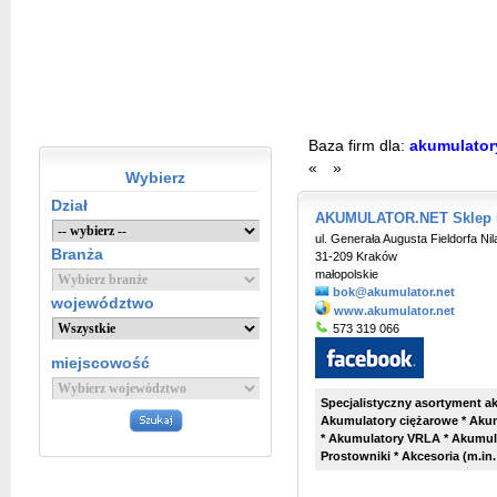
Baza firm dla:
akumulatory
«
»
Wybierz
Dział
AKUMULATOR.NET Sklep I
ul. Generała Augusta Fieldorfa Nil
Branża
31-209 Kraków
małopolskie
bok@akumulator.net
województwo
www.akumulator.net
573 319 066
miejscowość
Specjalistyczny asortyment 
Akumulatory ciężarowe * Aku
* Akumulatory VRLA * Akumula
Prostowniki * Akcesoria (m.in