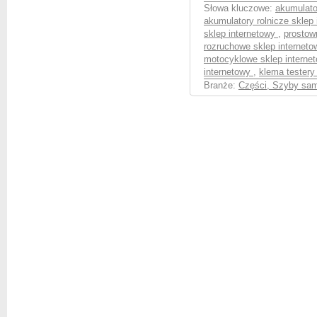
Słowa kluczowe:
akumulato
akumulatory rolnicze sklep
sklep internetowy
,
prostow
rozruchowe sklep internet
motocyklowe sklep interne
internetowy
,
klema testery
Branże:
Części, Szyby sa