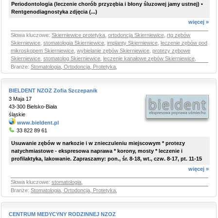
Periodontologia (leczenie chorób przyzębia i błony śluzowej jamy ustnej) •
Rentgenodiagnostyka zdjęcia (...)
więcej »
Słowa kluczowe:
Skierniewice protetyka
,
ortodoncja Skierniewice
,
rtg zębów
Skierniewice
,
stomatologia Skierniewice
,
implanty Skierniewice
,
leczenie zębów pod
mikroskopem Skierniewice
,
wybielanie zębów Skierniewice
,
protezy zębowe
Skierniewice
,
stomatolog Skierniewice
,
leczenie kanałowe zębów Skierniewice
,
Branże:
Stomatologia, Ortodoncja, Protetyka
,
BIELDENT NZOZ Zofia Szczepanik
3 Maja 17
43-300 Bielsko-Biała
śląskie
www.bieldent.pl
33 822 89 61
Usuwanie zębów w narkozie i w znieczuleniu miejscowym * protezy
natychmiastowe - ekspresowa naprawa * korony, mosty * leczenie i
profilaktyka, lakowanie. Zapraszamy: pon., śr. 8-18, wt., czw. 8-17, pt. 11-15
więcej »
Słowa kluczowe:
stomatologia
,
Branże:
Stomatologia, Ortodoncja, Protetyka
,
CENTRUM MEDYCYNY RODZINNEJ NZOZ