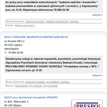
do pracy przy materiałach wybuchowych * badania sędziów i kuratorów *
badania pracowników w zawodach górniczych i na kolei (...) Zapraszamy:
pon.-pt. 8-16. Rejestracja telefoniczna 76 856 02 00.
więcej »
Słowa kluczowe:
medycyna pracy
,
badania kierowców
,
Legnica
,
Branże:
Medycyna pracy
,
NZOZ OŚRODEK NEUROPSYCHIATRII DZIECIĘCEJ
ul. Asnyka 49/1-2
59-220 Legnica
dolnośląskie
76 866 06 86
Świadczymy usługi w zakresie logopedii, psychiatrii, psychologii dziecięcej
(Specjalista Psychiatrii dziecięcej i młodzieży Barbara Kozak) i neurologii.
PRZYJMUJEMY RÓWNIEŻ OSOBY DOROSŁE * Posiadamy umowę z NFZ. *
Zapraszamy od pon.-pt. 8-18.
więcej »
Słowa kluczowe:
neuropsychiatria
,
psychiatria
,
Legnica
,
Branże:
Neurologia, Psychiatria, Psychologia
,
NZOZ przy Spółdzielni Inwalidów PRESPO
ul. Boh. Warszawy 3
69-100 Słubice