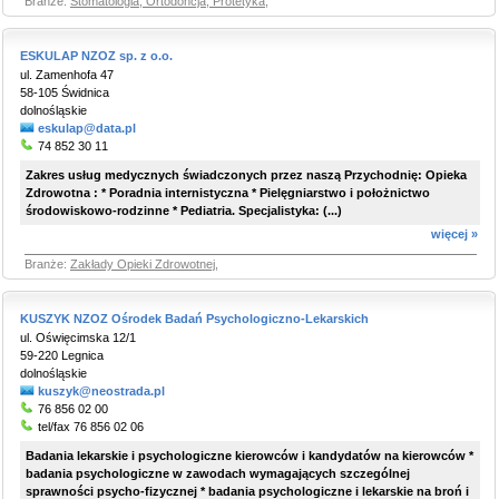
Branże:
Stomatologia, Ortodoncja, Protetyka
,
ESKULAP NZOZ sp. z o.o.
ul. Zamenhofa 47
58-105 Świdnica
dolnośląskie
eskulap@data.pl
74 852 30 11
Zakres usług medycznych świadczonych przez naszą Przychodnię: Opieka
Zdrowotna : * Poradnia internistyczna * Pielęgniarstwo i położnictwo
środowiskowo-rodzinne * Pediatria. Specjalistyka: (...)
więcej »
Branże:
Zakłady Opieki Zdrowotnej
,
KUSZYK NZOZ Ośrodek Badań Psychologiczno-Lekarskich
ul. Oświęcimska 12/1
59-220 Legnica
dolnośląskie
kuszyk@neostrada.pl
76 856 02 00
tel/fax 76 856 02 06
Badania lekarskie i psychologiczne kierowców i kandydatów na kierowców *
badania psychologiczne w zawodach wymagających szczególnej
sprawności psycho-fizycznej * badania psychologiczne i lekarskie na broń i