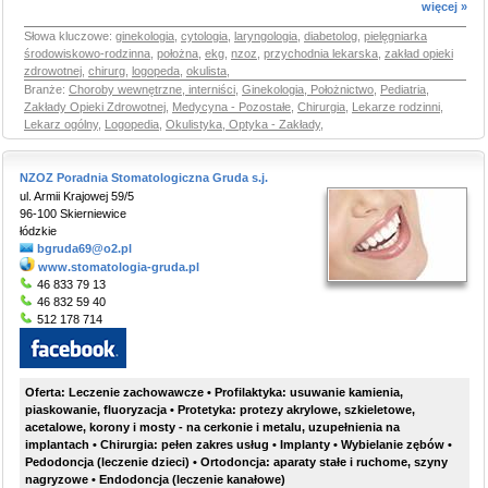
więcej »
Słowa kluczowe:
ginekologia
,
cytologia
,
laryngologia
,
diabetolog
,
pielęgniarka
środowiskowo-rodzinna
,
położna
,
ekg
,
nzoz
,
przychodnia lekarska
,
zakład opieki
zdrowotnej
,
chirurg
,
logopeda
,
okulista
,
Branże:
Choroby wewnętrzne, interniści
,
Ginekologia, Położnictwo
,
Pediatria
,
Zakłady Opieki Zdrowotnej
,
Medycyna - Pozostałe
,
Chirurgia
,
Lekarze rodzinni,
Lekarz ogólny
,
Logopedia
,
Okulistyka, Optyka - Zakłady
,
NZOZ Poradnia Stomatologiczna Gruda s.j.
ul. Armii Krajowej 59/5
96-100 Skierniewice
łódzkie
bgruda69@o2.pl
www.stomatologia-gruda.pl
46 833 79 13
46 832 59 40
512 178 714
Oferta: Leczenie zachowawcze • Profilaktyka: usuwanie kamienia,
piaskowanie, fluoryzacja • Protetyka: protezy akrylowe, szkieletowe,
acetalowe, korony i mosty - na cerkonie i metalu, uzupełnienia na
implantach • Chirurgia: pełen zakres usług • Implanty • Wybielanie zębów •
Pedodoncja (leczenie dzieci) • Ortodoncja: aparaty stałe i ruchome, szyny
nagryzowe • Endodoncja (leczenie kanałowe)