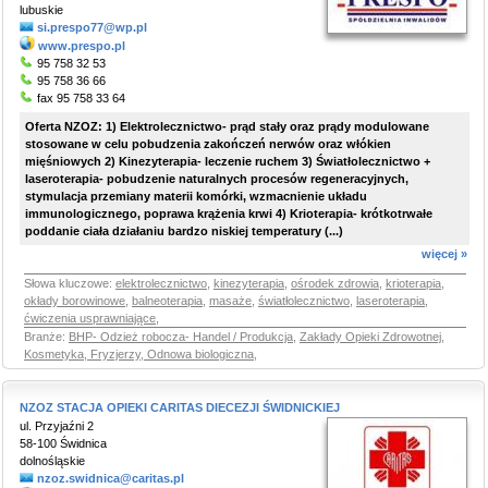
lubuskie
si.prespo77@wp.pl
www.prespo.pl
95 758 32 53
95 758 36 66
fax 95 758 33 64
Oferta NZOZ: 1) Elektrolecznictwo- prąd stały oraz prądy modulowane
stosowane w celu pobudzenia zakończeń nerwów oraz włókien
mięśniowych 2) Kinezyterapia- leczenie ruchem 3) Światłolecznictwo +
laseroterapia- pobudzenie naturalnych procesów regeneracyjnych,
stymulacja przemiany materii komórki, wzmacnienie układu
immunologicznego, poprawa krążenia krwi 4) Krioterapia- krótkotrwałe
poddanie ciała działaniu bardzo niskiej temperatury (...)
więcej »
Słowa kluczowe:
elektrolecznictwo
,
kinezyterapia
,
ośrodek zdrowia
,
krioterapia
,
okłady borowinowe
,
balneoterapia
,
masaże
,
światłolecznictwo
,
laseroterapia
,
ćwiczenia usprawniające
,
Branże:
BHP- Odzież robocza- Handel / Produkcja
,
Zakłady Opieki Zdrowotnej
,
Kosmetyka, Fryzjerzy, Odnowa biologiczna
,
NZOZ STACJA OPIEKI CARITAS DIECEZJI ŚWIDNICKIEJ
ul. Przyjaźni 2
58-100 Świdnica
dolnośląskie
nzoz.swidnica@caritas.pl