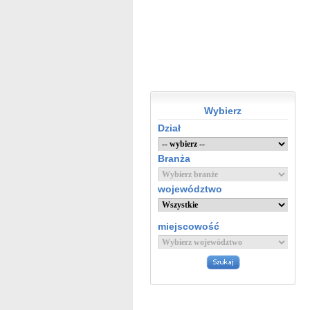
Wybierz
Dział
Branża
województwo
miejscowość