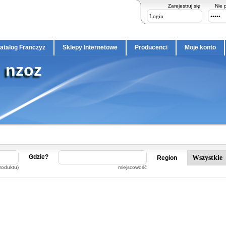
Zarejestruj się
Nie 
atalog Franczyz
Sklepy Internetowe
Producenci
Moje konto
nzoz
Gdzie?
Region
roduktu)
miejscowość