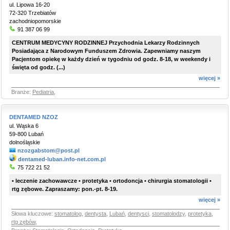
ul. Lipowa 16-20
72-320 Trzebiatów
zachodniopomorskie
91 387 06 99
CENTRUM MEDYCYNY RODZINNEJ Przychodnia Lekarzy Rodzinnych
Posiadająca z Narodowym Funduszem Zdrowia. Zapewniamy naszym
Pacjentom opiekę w każdy dzień w tygodniu od godz. 8-18, w weekendy i
święta od godz. (...)
więcej »
Branże:
Pediatria
,
DENTAMED NZOZ
ul. Wąska 6
59-800 Lubań
dolnośląskie
nzozgabstom@post.pl
dentamed-luban.info-net.com.pl
75 722 21 52
• leczenie zachowawcze • protetyka • ortodoncja • chirurgia stomatologii •
rtg zębowe. Zapraszamy: pon.-pt. 8-19.
więcej »
Słowa kluczowe:
stomatolog
,
dentysta
,
Lubań
,
dentysci
,
stomatolodzy
,
protetyka
,
rtg zębów
,