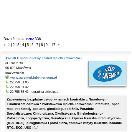
Baza firm dla:
nzoz
336
«
1
|
2
|
3
|
4
|
5
|
6
|
7
|
8
|
9
...
17
»
AWEMED Niepubliczny Zakład Opieki Zdrowotnej
ul. Piasta 30
05-822 Milanówek
mazowieckie
www.awemed.info-net.com.pl
22 758 31 05
22 758 31 42
22 758 35 41 - poradnia dziecięca
Zapewniamy bezpłatne usługi w ramach kontraktu z Narodowym
Funduszem Zdrowia * Podstawowa Opieka Zdrowotna: internista, spec.
med. rodzinnej, pediatra, ginekolog, położnik. Poradnie
Specjalistyczne: Chirurgiczna, Okulistyczna, Ginekologiczno-
Położnicza, Logopedyczna, Geriatryczna. Opieka lekarska internistyczna-
(8.00-18.00); pielęgniarska i położnicza, domowe wizyty lekarskie, badania
RTG, EKG, USG; (...)