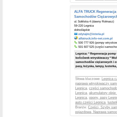
ALFA TRUCK Regeneracja
Samochodów Ciężarowych
ul. Solińska 4 (dawny Rolmasz)
59-220 Legnica
dolnośląskie
edytajm@interia.pl
alfatruck.info-net.com.pl
500 777 926 (pompy wtrysko
501 607 525 (części samoch
Legnica: * Regeneracja pomp 
końcówek wtryskiwaczy * Wulka
samochodów ciężarowych i oso
pasy, łożyska, lampy, lusterka, 
Słowa kluczowe:
Legnica c
naprawa wtryskiwaczy sam
Legnica
,
części samochod
Legnica
,
akumulatory oleje
Legnica
,
opony, pasy Legni
auto części Legnica
,
luster
Branże:
Części, Szyby sa
pojazdowa, Naprawa samo