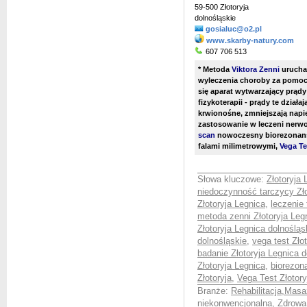
59-500 Złotoryja
dolnośląskie
gosialuc@o2.pl
www.skarby-natury.com
607 706 513
* Metoda
Viktora Zenni
urucha
wyleczenia choroby za pomocą
się aparat wytwarzający prądy
fizykoterapii - prądy te dział
krwionośne, zmniejszają napię
zastosowanie w leczeni ner
scan
nowoczesny biorezonans
falami milimetrowymi,
Vega Te
Słowa kluczowe:
Złotoryja 
niedoczynność tarczycy Zło
Złotoryja Legnica
,
leczenie 
metoda zenni Złotoryja Leg
Złotoryja Legnica dolnośląs
dolnośląskie
,
vega test Zło
badanie Złotoryja Legnica d
Złotoryja Legnica
,
biorezon
Złotoryja
,
Vega Test Złotory
Branże:
Rehabilitacja,Masaż
niekonwencjonalna, Zdrow