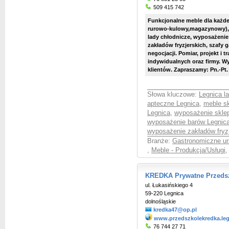
509 415 742
Funkcjonalne meble dla każd
rurowo-kulowy,magazynowy), 
lady chłodnicze, wyposażenie
zakładów fryzjerskich, szafy 
negocjacji. Pomiar, projekt i 
indywidualnych oraz firmy. Wy
klientów. Zapraszamy: Pn.-Pt. 8
Słowa kluczowe:
Legnica l
apteczne Legnica
,
meble s
Legnica
,
wyposażenie skle
wyposażenie barów Legnic
wyposażenie zakładów fryz
Branże:
Gastronomiczne ur
,
Meble - Produkcja/Usługi
KREDKA Prywatne Przeds
ul. Łukasińskiego 4
59-220 Legnica
dolnośląskie
kredka47@op.pl
www.przedszkolekredka.leg
76 744 27 71