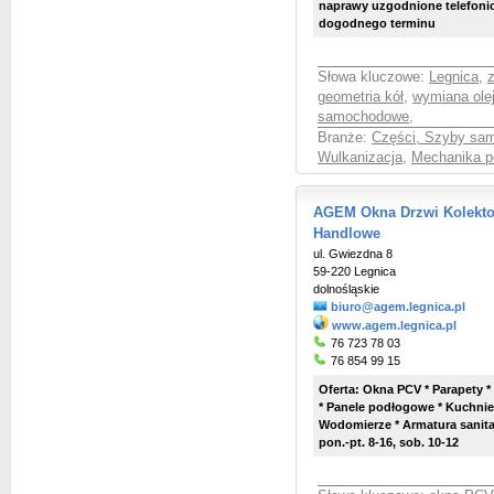
naprawy uzgodnione telefoni
dogodnego terminu
Słowa kluczowe:
Legnica
,
geometria kół
,
wymiana ole
samochodowe
,
Branże:
Części, Szyby sa
Wulkanizacja
,
Mechanika p
AGEM Okna Drzwi Kolekto
Handlowe
ul. Gwiezdna 8
59-220 Legnica
dolnośląskie
biuro@agem.legnica.pl
www.agem.legnica.pl
76 723 78 03
76 854 99 15
Oferta: Okna PCV * Parapety * 
* Panele podłogowe * Kuchnie 
Wodomierze * Armatura sanita
pon.-pt. 8-16, sob. 10-12