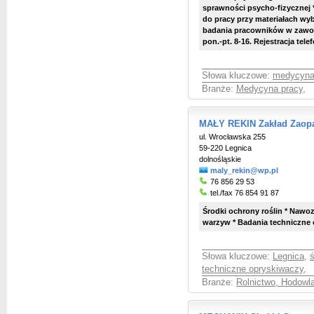
sprawności psycho-fizycznej *
do pracy przy materiałach wy
badania pracowników w zawoda
pon.-pt. 8-16. Rejestracja tele
Słowa kluczowe:
medycyna
Branże:
Medycyna pracy
,
MAŁY REKIN Zakład Zaopa
ul. Wrocławska 255
59-220 Legnica
dolnośląskie
maly_rekin@wp.pl
76 856 29 53
tel./fax 76 854 91 87
Środki ochrony roślin * Nawoz
warzyw * Badania techniczne
Słowa kluczowe:
Legnica
,
ś
techniczne opryskiwaczy
,
Branże:
Rolnictwo, Hodowl