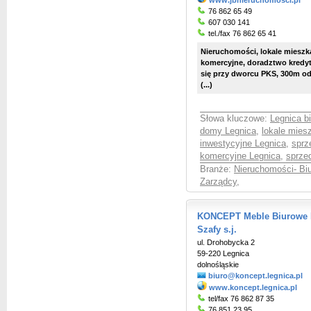
www.jbnieruchomosci.pl
76 862 65 49
607 030 141
tel./fax 76 862 65 41
Nieruchomości, lokale mieszka
komercyjne, doradztwo kredyt
się przy dworcu PKS, 300m od
(...)
Słowa kluczowe:
Legnica b
domy Legnica
,
lokale mies
inwestycyjne Legnica
,
sprz
komercyjne Legnica
,
sprze
Branże:
Nieruchomości- Bi
Zarządcy
,
KONCEPT Meble Biurowe 
Szafy s.j.
ul. Drohobycka 2
59-220 Legnica
dolnośląskie
biuro@koncept.legnica.pl
www.koncept.legnica.pl
tel/fax 76 862 87 35
76 851 23 95