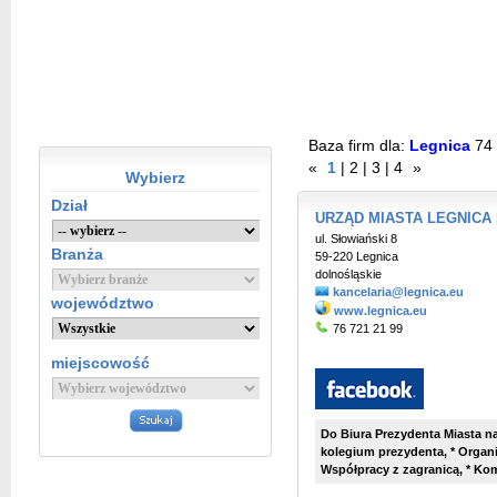
Baza firm dla:
Legnica
74
«
1
|
2
|
3
|
4
»
Wybierz
Dział
URZĄD MIASTA LEGNICA B
ul. Słowiański 8
Branża
59-220 Legnica
dolnośląskie
kancelaria@legnica.eu
województwo
www.legnica.eu
76 721 21 99
miejscowość
Do Biura Prezydenta Miasta na
kolegium prezydenta, * Organiz
Współpracy z zagranicą, * Komu