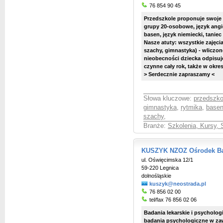
76 854 90 45
Przedszkole proponuje swoje u
grupy 20-osobowe, język angie
basen, język niemiecki, taniec
Nasze atuty: wszystkie zajęcia
szachy, gimnastyka) - wliczon
nieobecności dziecka odpisu
czynne cały rok, także w okres
> Serdecznie zapraszamy <
Słowa kluczowe:
przedszko
gimnastyka
,
rytmika
,
base
szachy
,
Branże:
Szkolenia, Kursy, 
KUSZYK NZOZ Ośrodek Ba
ul. Oświęcimska 12/1
59-220 Legnica
dolnośląskie
kuszyk@neostrada.pl
76 856 02 00
tel/fax 76 856 02 06
Badania lekarskie i psycholo
badania psychologiczne w z