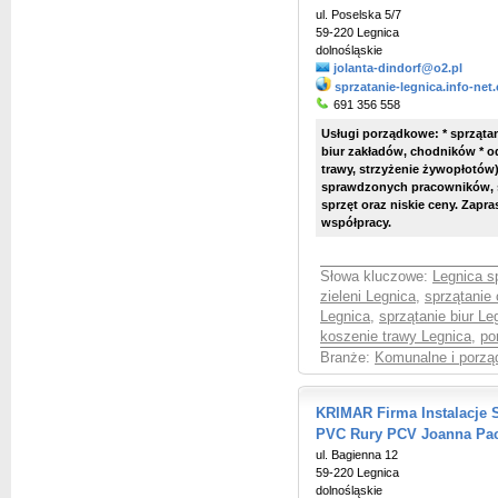
ul. Poselska 5/7
59-220 Legnica
dolnośląskie
jolanta-dindorf@o2.pl
sprzatanie-legnica.info-net
691 356 558
Usługi porządkowe: * sprząta
biur zakładów, chodników * od
trawy, strzyżenie żywopłotów
sprawdzonych pracowników, s
sprzęt oraz niskie ceny. Zap
współpracy.
Słowa kluczowe:
Legnica s
zieleni Legnica
,
sprzątanie
Legnica
,
sprzątanie biur Le
koszenie trawy Legnica
,
po
Branże:
Komunalne i porzą
KRIMAR Firma Instalacje 
PVC Rury PCV Joanna Pa
ul. Bagienna 12
59-220 Legnica
dolnośląskie