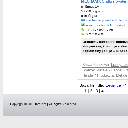
MECHANIK Siatki i System
ul. Struga 1A
59-220 Legnica
dolnośląskie
mechanik@mechanik.legnic
www.mechanik.legnica.pl
tel/fax 76 862 17 55
602 430 980
Oferujemy kompletne ogrodzen
zbrojeniowe, kostrucje stalow
Zapraszamy pon-pt 6-18 sobot
Słowa kluczowe:
bramy furt
Branże:
Metale - Handel, 
Handel / Produkcja
,
Metale
Baza firm dla:
Legnica
74
«
1
|
2
|
3
|
4
»
Copyright © 2010 Info-Net | All Rights Reserved