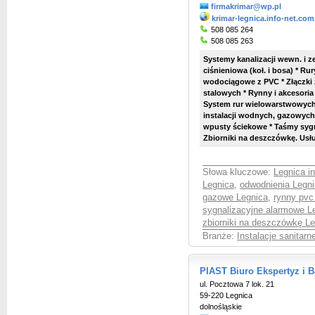
firmakrimar@wp.pl
krimar-legnica.info-net.com
508 085 264
508 085 263
Systemy kanalizacji wewn. i z
ciśnieniowa (koł. i bosa) * Ru
wodociągowe z PVC * Złączki 
stalowych * Rynny i akcesoria 
System rur wielowarstwowych 
instalacji wodnych, gazowych
wpusty ściekowe * Taśmy sygna
Zbiorniki na deszczówkę. Usług
Słowa kluczowe:
Legnica i
Legnica
,
odwodnienia Legn
gazowe Legnica
,
rynny pvc
sygnalizacyjne alarmowe L
zbiorniki na deszczówkę L
Branże:
Instalacje sanitar
PIAST Biuro Ekspertyz i B
ul. Pocztowa 7 lok. 21
59-220 Legnica
dolnośląskie