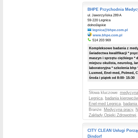
BHPE Przychodnia Medycy
ul. Jaworzyńska 289 A
59-220 Legnica
dolnośląskie
legnica@bhpe.com.pl
www.bhpe.com.pl
514 203 969
Kompleksowe badania z medyc
świadectwa kwalifikacji * psy
maszyn i sprzętu ciężkiego * 
miejscu okulista, neurolog, la
laboratoryjna * szkolenia bhp
Luxmed, Enel-med, Polmed, Co
środa i piątek od 8:00- 15:30
Słowa kluczowe:
medycyna
Legnica
,
badania kierowcó
Enel-med Legnica
,
badania
Branże:
Medycyna pracy
,
N
Zakłady Opieki Zdrowotnej
,
CITY CLEAN Usługi Porząd
Dindorf