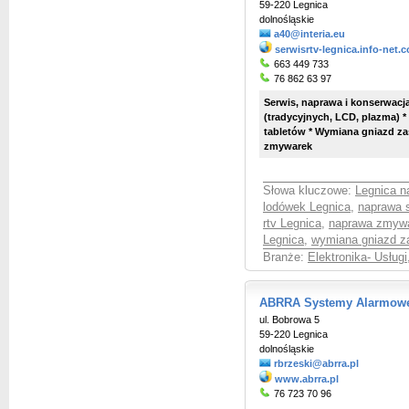
59-220 Legnica
dolnośląskie
a40@interia.eu
serwisrtv-legnica.info-net.
663 449 733
76 862 63 97
Serwis, naprawa i konserwacja
(tradycyjnych, LCD, plazma) 
tabletów * Wymiana gniazd zasi
zmywarek
Słowa kluczowe:
Legnica n
lodówek Legnica
,
naprawa 
rtv Legnica
,
naprawa zmywa
Legnica
,
wymiana gniazd za
Branże:
Elektronika- Usługi
ABRRA Systemy Alarmowe
ul. Bobrowa 5
59-220 Legnica
dolnośląskie
rbrzeski@abrra.pl
www.abrra.pl
76 723 70 96