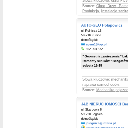
Słowa kluczowe:
okna PCV
Branże:
Okna, Drzwi, Parap
Produkcja
,
Instalacje sani
AUTO-GEO Potapowicz
ul. Rolnicza 13
59-216 Kunice
dolnośląskie
agem1@op.pl
662 004 572
* Geometria zawieszenia * La
Remonty silników * Bezgotówk
sobota 12-15
Słowa kluczowe:
mechanik
naprawa samochodów
,
Branże:
Mechanika pojazd
J&B NIERUCHOMOŚCI Beń
ul. Skarbowa 8
59-220 Legnica
dolnośląskie
jblegnica@interia.pl