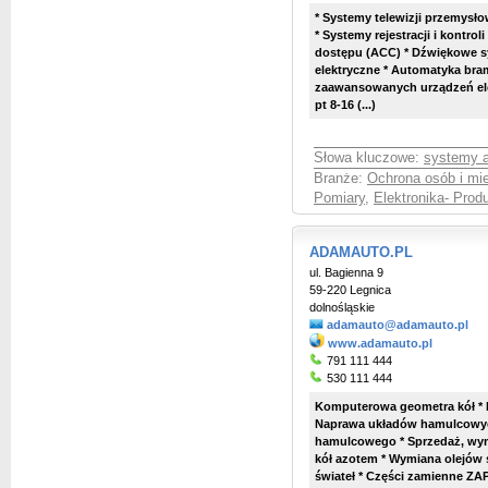
* Systemy telewizji przemysł
* Systemy rejestracji i kontro
dostępu (ACC) * Dźwiękowe sy
elektryczne * Automatyka bra
zaawansowanych urządzeń ele
pt 8-16 (...)
Słowa kluczowe:
systemy 
Branże:
Ochrona osób i mie
Pomiary
,
Elektronika- Prod
ADAMAUTO.PL
ul. Bagienna 9
59-220 Legnica
dolnośląskie
adamauto@adamauto.pl
www.adamauto.pl
791 111 444
530 111 444
Komputerowa geometra kół *
Naprawa układów hamulcowyc
hamulcowego * Sprzedaż, wy
kół azotem * Wymiana olejów 
świateł * Części zamienne ZAP