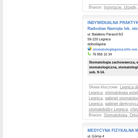
Branże:
Instytucje, Urzędy
INDYWIDUALNA PRAKTYKA
Radosław Namięta lek. st
ul. Batalionu Parasol 6/2
59-220 Legnica
dolnośląskie
stomatologlegnica.info-net
76 856 10 34
Stomatologia zachowawcza, en
stomatologiczna, stomatologi
sob. 9-14.
Słowa kluczowe:
Legnica d
Legnica
,
stomatologia este
Legnica
,
gabinet stomatolo
Legnica
,
gabinet dentystyc
stomatolodzy Legnica
,
chir
Branże:
Stomatologia, Orto
MEDYCYNA FIZYKALNA ME
ul. Górna 4