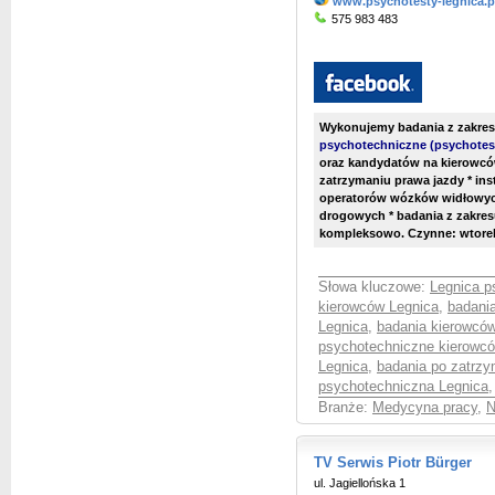
www.psychotesty-legnica.p
575 983 483
Wykonujemy badania z zakres
psychotechniczne (psychotes
oraz kandydatów na kierowc
zatrzymaniu prawa jazdy * ins
operatorów wózków widłowych
drogowych * badania z zakres
kompleksowo. Czynne: wtorek, 
Słowa kluczowe:
Legnica p
kierowców Legnica
,
badani
Legnica
,
badania kierowcó
psychotechniczne kierowc
Legnica
,
badania po zatrzy
psychotechniczna Legnica
Branże:
Medycyna pracy
,
N
TV Serwis Piotr Bürger
ul. Jagiellońska 1