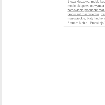
Słowa kluczowe:
meble kuc
meble sklepowe na wymiar
zamówienie producent maz
producent mazowieckie
,
za
mazowieckie
,
blaty kuchen
Branże:
Meble - Produkcja/