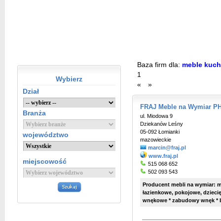
Baza firm dla:
meble kuch
1
Wybierz
«
»
Dział
FRAJ Meble na Wymiar PH
Branża
ul. Miodowa 9
Dziekanów Leśny
05-092 Łomianki
województwo
mazowieckie
marcin@fraj.pl
www.fraj.pl
miejscowość
515 068 652
502 093 543
Producent mebli na wymiar: m
łazienkowe, pokojowe, dziecię
wnękowe * zabudowy wnęk * bl