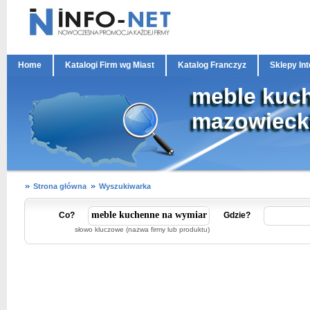
Home
Katalogi Firm wg Miast
Katalog Franczyz
Sklepy In
meble kuc
mazowieck
Strona główna
Wyszukiwarka
Co?
Gdzie?
słowo kluczowe (nazwa firmy lub produktu)