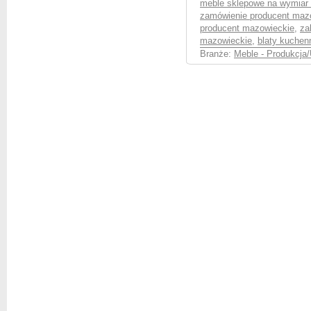
meble sklepowe na wymiar
zamówienie producent maz
producent mazowieckie
,
za
mazowieckie
,
blaty kuchen
Branże:
Meble - Produkcja/