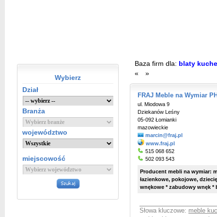
Baza firm dla:
blaty kuch
«
»
Wybierz
Dział
FRAJ Meble na Wymiar PH
ul. Miodowa 9
Branża
Dziekanów Leśny
05-092 Łomianki
mazowieckie
województwo
marcin@fraj.pl
www.fraj.pl
515 068 652
miejscowość
502 093 543
Producent mebli na wymiar: m
łazienkowe, pokojowe, dziecię
wnękowe * zabudowy wnęk * bl
Słowa kluczowe:
meble kuc