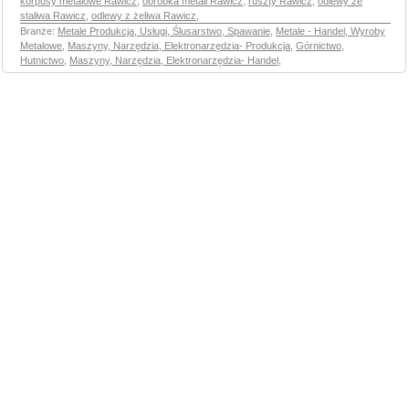
korpusy metalowe Rawicz
,
obróbka metali Rawicz
,
ruszty Rawicz
,
odlewy ze
staliwa Rawicz
,
odlewy z żeliwa Rawicz
,
Branże:
Metale Produkcja, Usługi, Ślusarstwo, Spawanie
,
Metale - Handel, Wyroby
Metalowe
,
Maszyny, Narzędzia, Elektronarzędzia- Produkcja
,
Górnictwo,
Hutnictwo
,
Maszyny, Narzędzia, Elektronarzędzia- Handel
,