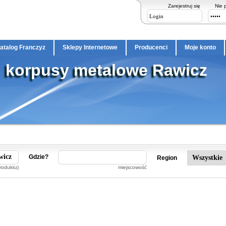
Zarejestruj się
Nie 
atalog Franczyz
Sklepy Internetowe
Producenci
Moje konto
korpusy metalowe Rawicz
Gdzie?
Region
roduktu)
miejscowość