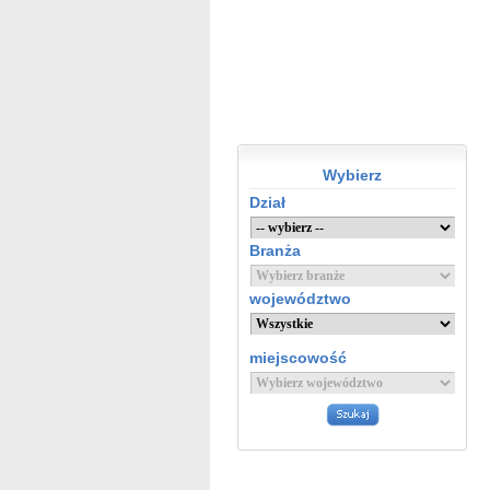
Wybierz
Dział
Branża
województwo
miejscowość