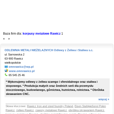
Baza firm dla:
korpusy metalowe Rawicz
1
«
»
ODLEWNIA METALI NIEŻELAZNYCH Odlewy z Żeliwa i Staliwa s.c.
ul. Sarnowska 2
63-900 Rawicz
wielkopolskie
omnrawicz@wp.pl
www.omnrawicz.pl
65 545 25 46
* Wykonujemy odlewy z żeliwa szarego i sferoidalnego oraz staliwa i
stopowego. * Produkcja małych oraz średnich serii dla przemysłu
stoczniowego, budowlanego, górnictwa, hutnictwa, rolnictwa. * Obróbka
skrawaniem CNC.
więcej »
Słowa kluczowe:
Rawicz Iron and steel foundry Poland
,
Eisen Stahlgießerei Polen
Rawicz
,
żeliwo Rawicz
,
zawory metalowe Rawicz
,
obróbka skrawaniem Rawicz
,