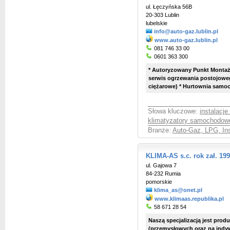
ul. Łęczyńska 56B
20-303 Lublin
lubelskie
info@auto-gaz.lublin.pl
www.auto-gaz.lublin.pl
081 746 33 00
0601 363 300
* Autoryzowany Punkt Montażu 
serwis ogrzewania postojo
ciężarowe) * Hurtownia samo
Słowa kluczowe:
instalacj
klimatyzatory samochodow
Branże:
Auto-Gaz, LPG, Ins
KLIMA-AS s.c. rok zał. 19
ul. Gajowa 7
84-232 Rumia
pomorskie
klima_as@onet.pl
www.klimaas.republika.pl
58 671 28 54
Naszą specjalizacją jest pro
(przemysłowych oraz na indywi