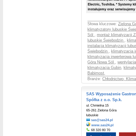
Electric, Toshiba. * Systemy kl
instalujemy oraz serwisujemy 
Słowa kluczowe:
Zielona G
klimatyzatory lubuskie Św
Sól
,
montaż klimatyzacji 
lubuskie Świebodzin
,
klim
instalacja klimatyzacji lub
Świebodzin
,
klimatyzacja 
klimatyzacja inwerterowa 
Góra Nowa Sól
,
wentylacj
klimatyzacja Gubin
,
klimat
Babimost
,
Branże:
Chłodnictwo, Klima
SAS Wyposażenie Gastrono
Spółka z o.o. Sp.k.
ul. Chmielna 15
65-261 Zielona Góra
lubuskie
sas@sas24.pl
www.sas24.pl
68 320 80 70