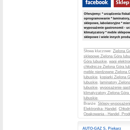
Oferujemy: * urządzenia fiskaln
oprogramowanie * laminatory,
sklepowe, labolatoryjne * mier
wyposażenie gastronomii - ur
klimatyzatory * meble sklepow
sklepowe i wiele innych produ
Słowa kluczowe:
Zielona G
sklepowe Zielona Góra lubu
Góra lubuskie
,
wagi elektro
chłodnicze Zielona Góra lu
meble nierdzewne Zielona 
lubuskie
,
kopiarki Zielona 
lubuskie
,
laminatory Zielon
lubuskie
,
wyposażenie gast
klimatyzatory Zielona Góra
lubuskie
,
Branże:
Sklepy-wyposażeni
Elektronika- Handel
,
Chłodn
Opakowania - Handel, Prod
AUTO-GAZ S. Piekarz