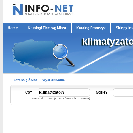
Home
Katalogi Firm wg Miast
Katalog Franczyz
Sklepy In
klimatyzat
Strona główna
Wyszukiwarka
Co?
Gdzie?
słowo kluczowe (nazwa firmy lub produktu)