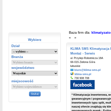
Baza firm dla:
klimatyzato
«
»
Wybierz
Dział
KLIMA SMS Klimatyzacja I
Montaż - Serwis
Branża
ul. Przylep-Robotnicza 18A
66-015 Zielona Góra
lubuskie
województwo
biuro@klima-sms.pl
klima-sms.pl
730 908 708
miejscowość
* Klimatyzacja inwerterowa, w
gwarancyjnym i pogwarancyjny
inwerterowych typu split, mult
naszej ofercie znajdują się k
renomowanych marek : Fujits