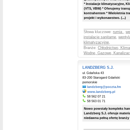
* Instalacje klimatyzacyjne, 
(VTS, VBW) * Oferujemy tran
kontrahentem * Wieloletnia tr
projekt i wykonawstwo. (...)
Słowa kluczowe:
rumia
,
we
instalacje sanitarne
,
wentyl
klimatyzacyjne
,
Branże:
Chłodnictwo, Klima
Wodne, Gazowe, Kanalizac
LANDZBERG S.J.
ul. Gdańska 43
83-200 Starogard Gdański
pomorskie
landzberg@poczta.fm
www.landzberg.pl
58 562 07 21
58 563 01 71
Nowo powstały kompleks handl
Landzberg S.J. oferuje materia
niedawna pełną ofertę branży el