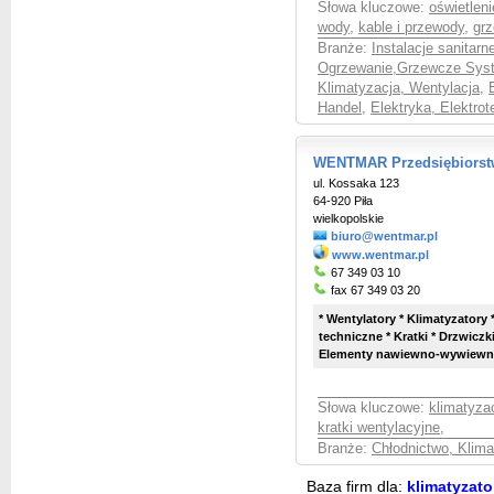
Słowa kluczowe:
oświetleni
wody
,
kable i przewody
,
gr
Branże:
Instalacje sanitar
Ogrzewanie,Grzewcze Syst
Klimatyzacja, Wentylacja
,
Handel
,
Elektryka, Elektrot
WENTMAR Przedsiębiorstw
ul. Kossaka 123
64-920 Piła
wielkopolskie
biuro@wentmar.pl
www.wentmar.pl
67 349 03 10
fax 67 349 03 20
* Wentylatory * Klimatyzatory *
techniczne * Kratki * Drzwiczk
Elementy nawiewno-wywiewne *
Słowa kluczowe:
klimatyza
kratki wentylacyjne
,
Branże:
Chłodnictwo, Klima
Baza firm dla:
klimatyzato