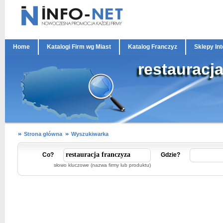
Home
Katalogi Firm wg Miast
Katalog Franczyz
Sklepy In
restauracj
Strona główna
Wyszukiwarka
Co?
Gdzie?
słowo kluczowe (nazwa firmy lub produktu)