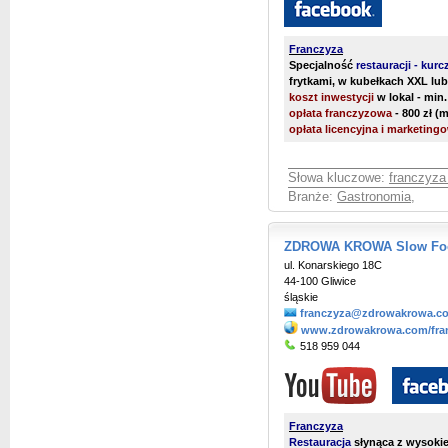
Franczyza
Specjalność
restauracji - kur
frytkami, w kubełkach XXL lub 
koszt inwestycji
w lokal - min. 
opłata franczyzowa
- 800 zł (
opłata licencyjna i marketing
Słowa kluczowe:
franczyza
Branże:
Gastronomia
,
ZDROWA KROWA Slow Food
ul. Konarskiego 18C
44-100 Gliwice
śląskie
franczyza@zdrowakrowa.c
www.zdrowakrowa.com/fra
518 959 044
Franczyza
Restauracja
słynąca z wysokiej