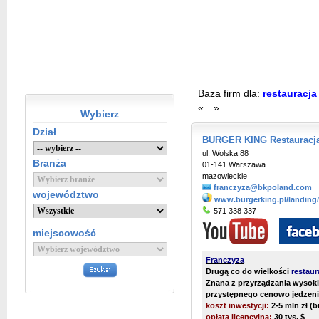
Baza firm dla:
restauracja
«
»
Wybierz
Dział
BURGER KING Restauracja
ul. Wolska 88
Branża
01-141 Warszawa
mazowieckie
franczyza@bkpoland.com
województwo
www.burgerking.pl/landing
571 338 337
miejscowość
Franczyza
Drugą co do wielkości
restaur
Znana z przyrządzania wysoki
przystępnego cenowo jedzen
koszt inwestycji:
2-5 mln zł (
opłata licencyjna:
30 tys. $