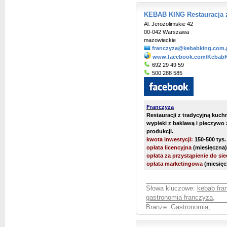
KEBAB KING Restauracja 
Al. Jerozolimskie 42
00-042 Warszawa
mazowieckie
franczyza@kebabking.com.
www.facebook.com/KebabK
692 29 49 59
500 288 585
Franczyza
Restauracji z tradycyjną kuchn
wypieki z baklawą i pieczywo 
produkcji.
kwota inwestycji:
150-500 tys.
opłata licencyjna
(miesięczna)
opłata za przystąpienie do sie
opłata marketingowa
(miesięc
Słowa kluczowe:
kebab fra
gastronomia franczyza
,
Branże:
Gastronomia
,