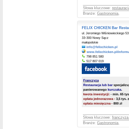
Słowa kluczowe:
restaurac
Branże:
Gastronomia
,
FELIX CHICKEN Bar Resta
ul. Jeromiego Wiśniowieckiego 53
33-300 Nowy Sącz
małopolskie
info@felixchicken.pl
www.felixchicken.pl/inform
798 851 580
517 807 019
Franczyza
Restauracja lub bar
specjalizu
panierowanego
kurczaka
.
kwota inwestycji:
- min. 65 tys
opłata jednorazowa -
3,5 tys. 
opłata miesięczna -
800 zł
Słowa kluczowe:
franczyza
Branże:
Gastronomia
,