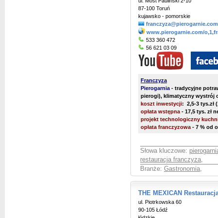
ul. Most Pauliński 2-10
87-100 Toruń
kujawsko - pomorskie
franczyza@pierogarnie.com
www.pierogarnie.com/o,1,f
533 360 472
56 621 03 09
Franczyza
Pierogarnia
- tradycyjne potr
pierogi), klimatyczny wystrój 
koszt inwestycji
: 2,5-3 tys.zł
opłata wstępna
- 17,5 tys. zł n
projekt technologiczny kuchni
opłata franczyzowa
- 7 % od o
Słowa kluczowe:
pierogarn
restauracja franczyza
,
Branże:
Gastronomia
,
THE MEXICAN Restauracj
ul. Piotrkowska 60
90-105 Łódź
łódzkie