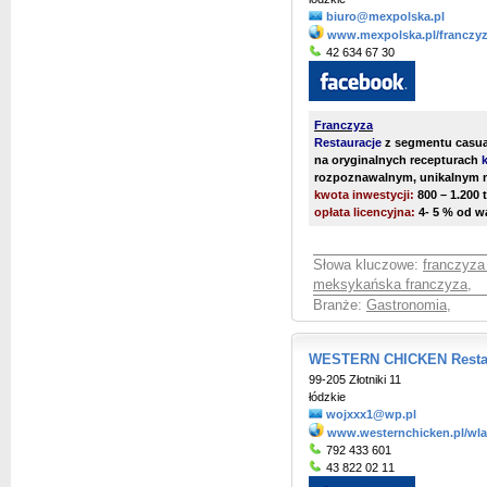
biuro@mexpolska.pl
www.mexpolska.pl/franczyz
42 634 67 30
Franczyza
Restauracje
z segmentu casual
na oryginalnych recepturach
rozpoznawalnym, unikalnym 
kwota inwestycji:
800 – 1.200 t
opłata licencyjna:
4- 5 % od w
Słowa kluczowe:
franczyz
meksykańska franczyza
,
Branże:
Gastronomia
,
WESTERN CHICKEN Restau
99-205 Złotniki 11
łódzkie
wojxxx1@wp.pl
www.westernchicken.pl/wla
792 433 601
43 822 02 11