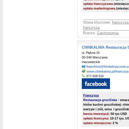
opłata franczyzowa
(miesięcz
opłata marketingowa
(miesięc
Słowa kluczowe:
franczyza
franczyza
,
Branże:
Gastronomia
,
CHINKALNIA Restauracja 
ul. Piękna 15
00-549 Warszawa
mazowieckie
franchise@hinkalnya.com.u
www.chinkalnia.pl/franczyz
577 928 515
Franczyza
Restauracja gruzińska
- smacz
hitów kuchni gruzińskiej: chin
warzyw i ziół, wina i gruzińsk
kwota inwestycji:
50 tys USD
opłata licencyna:
10-17 tys. U
opłata miesięczna:
2 %