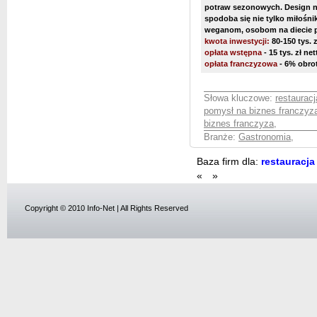
potraw sezonowych. Design nas
spodoba się nie tylko miłośn
weganom, osobom na diecie p
kwota inwestycji:
80-150 tys. z
opłata wstępna
- 15 tys. zł net
opłata franczyzowa
- 6% obro
Słowa kluczowe:
restaurac
pomysł na biznes franczyz
biznes franczyza
,
Branże:
Gastronomia
,
Baza firm dla:
restauracja
«
»
Copyright © 2010 Info-Net | All Rights Reserved