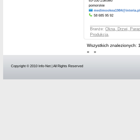
83-330 Żukowo
pomorskie
medimookea1984@interia.p
58 685 95 92
Branże:
Okna, Drzwi, Parap
Produkcja
,
Wszystkich znalezionych:
«
»
Copyright © 2010 Info-Net | All Rights Reserved