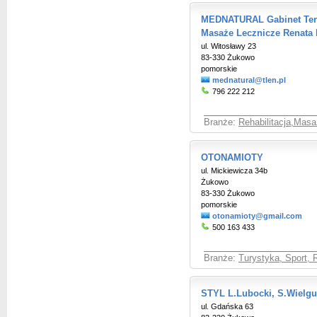
MEDNATURAL Gabinet Tera
Masaże Lecznicze Renata
ul. Witosławy 23
83-330 Żukowo
pomorskie
mednatural@tlen.pl
796 222 212
Branże:
Rehabilitacja,Masaż
OTONAMIOTY
ul. Mickiewicza 34b
Żukowo
83-330 Żukowo
pomorskie
otonamioty@gmail.com
500 163 433
Branże:
Turystyka, Sport, 
STYL L.Lubocki, S.Wielgu
ul. Gdańska 63