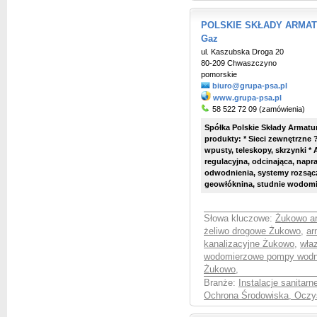
POLSKIE SKŁADY ARMATURY
Gaz
ul. Kaszubska Droga 20
80-209 Chwaszczyno
pomorskie
biuro@grupa-psa.pl
www.grupa-psa.pl
58 522 72 09 (zamówienia)
Spółka Polskie Składy Armatur
produkty: * Sieci zewnętrzne ?
wpusty, teleskopy, skrzynki *
regulacyjna, odcinająca, nap
odwodnienia, systemy rozsącza
geowłóknina, studnie wodomi
Słowa kluczowe:
Żukowo ar
żeliwo drogowe Żukowo
,
ar
kanalizacyjne Żukowo
,
wła
wodomierzowe pompy wod
Żukowo
,
Branże:
Instalacje sanitar
Ochrona Środowiska, Oczy