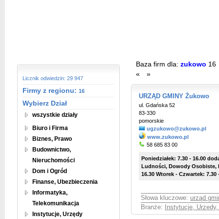
Baza firm dla:
zukowo
16
«
»
Licznik odwiedzin: 29 947
Firmy z regionu:
16
URZĄD GMINY Żukowo
Wybierz Dział
ul. Gdańska 52
83-330
wszystkie działy
pomorskie
Biuro i Firma
ugzukowo@zukowo.pl
www.zukowo.pl
Biznes, Prawo
58 685 83 00
Budownictwo,
Poniedziałek: 7.30 - 16.00 do
Nieruchomości
Ludności, Dowody Osobiste, Re
Dom i Ogród
16.30 Wtorek - Czwartek: 7.30 -
Finanse, Ubezbieczenia
Informatyka,
Słowa kluczowe:
urząd gm
Telekomunikacja
Branże:
Instytucje, Urzędy
Instytucje, Urzędy