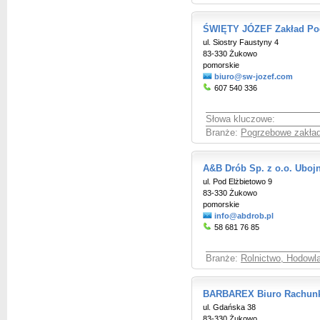
ŚWIĘTY JÓZEF Zakład Po
ul. Siostry Faustyny 4
83-330 Żukowo
pomorskie
biuro@sw-jozef.com
607 540 336
Słowa kluczowe:
Branże:
Pogrzebowe zakład
A&B Drób Sp. z o.o. Ubojn
ul. Pod Elżbietowo 9
83-330 Żukowo
pomorskie
info@abdrob.pl
58 681 76 85
Branże:
Rolnictwo, Hodowl
BARBAREX Biuro Rachunk
ul. Gdańska 38
83-330 Żukowo