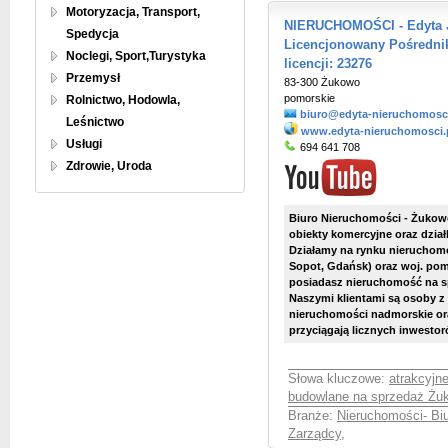
Motoryzacja, Transport,
NIERUCHOMOŚCI - Edyta J
Spedycja
Licencjonowany Pośredni
Noclegi, Sport,Turystyka
licencji: 23276
Przemysł
83-300 Żukowo
pomorskie
Rolnictwo, Hodowla,
biuro@edyta-nieruchomosci
Leśnictwo
www.edyta-nieruchomosci.
Usługi
694 641 708
Zdrowie, Uroda
Biuro Nieruchomości - Żukowo
obiekty komercyjne oraz dział
Działamy na rynku nieruchomo
Sopot, Gdańsk) oraz woj. po
posiadasz nieruchomość na sp
Naszymi klientami są osoby z 
nieruchomości nadmorskie ora
przyciągają licznych inwestor
Słowa kluczowe:
atrakcyjn
budowlane na sprzedaż Żu
Branże:
Nieruchomości- Bi
Zarządcy
,