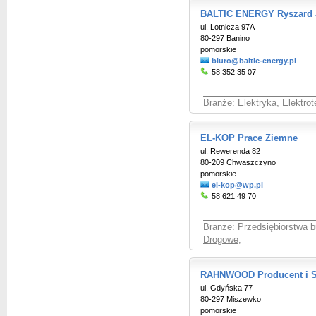
BALTIC ENERGY Ryszard 
ul. Lotnicza 97A
80-297 Banino
pomorskie
biuro@baltic-energy.pl
58 352 35 07
Branże:
Elektryka, Elektro
EL-KOP Prace Ziemne
ul. Rewerenda 82
80-209 Chwaszczyno
pomorskie
el-kop@wp.pl
58 621 49 70
Branże:
Przedsiębiorstwa 
Drogowe
,
RAHNWOOD Producent i S
ul. Gdyńska 77
80-297 Miszewko
pomorskie