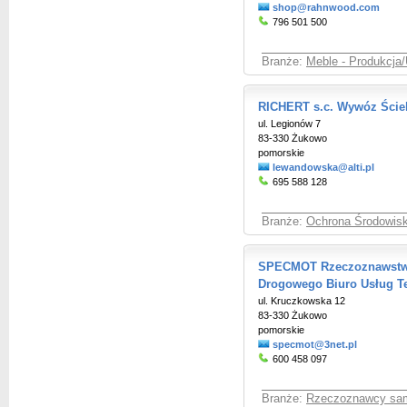
shop@rahnwood.com
796 501 500
Branże:
Meble - Produkcja/
RICHERT s.c. Wywóz Ściek
ul. Legionów 7
83-330 Żukowo
pomorskie
lewandowska@alti.pl
695 588 128
Branże:
Ochrona Środowisk
SPECMOT Rzeczoznawstwo
Drogowego Biuro Usług Te
ul. Kruczkowska 12
83-330 Żukowo
pomorskie
specmot@3net.pl
600 458 097
Branże:
Rzeczoznawcy sa