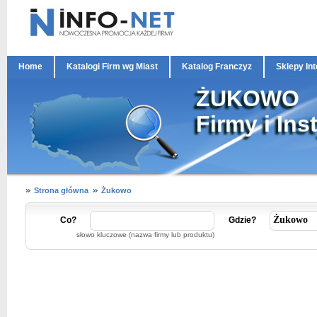
Home
Katalogi Firm wg Miast
Katalog Franczyz
Sklepy In
ŻUKOWO
Firmy i Ins
Strona główna
Żukowo
Co?
Gdzie?
słowo kluczowe (nazwa firmy lub produktu)