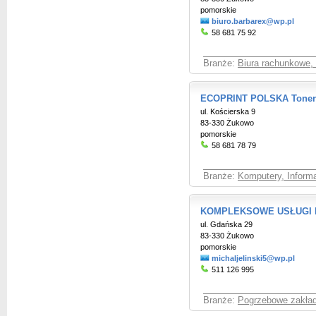
pomorskie
biuro.barbarex@wp.pl
58 681 75 92
Branże:
Biura rachunkowe,
ECOPRINT POLSKA Toner
ul. Kościerska 9
83-330 Żukowo
pomorskie
58 681 78 79
Branże:
Komputery, Inform
KOMPLEKSOWE USŁUGI P
ul. Gdańska 29
83-330 Żukowo
pomorskie
michaljelinski5@wp.pl
511 126 995
Branże:
Pogrzebowe zakład