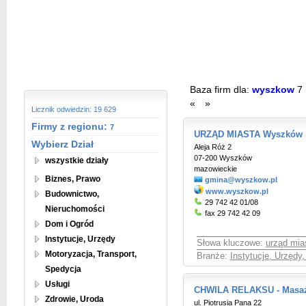
Baza firm dla:
wyszkow
7
«
»
Licznik odwiedzin: 19 629
Firmy z regionu:
7
URZĄD MIASTA Wyszków
Wybierz Dział
Aleja Róż 2
07-200 Wyszków
wszystkie działy
mazowieckie
Biznes, Prawo
gmina@wyszkow.pl
www.wyszkow.pl
Budownictwo,
29 742 42 01/08
Nieruchomości
fax 29 742 42 09
Dom i Ogród
Instytucje, Urzędy
Słowa kluczowe:
urząd mi
Motoryzacja, Transport,
Branże:
Instytucje, Urzędy
Spedycja
Usługi
CHWILA RELAKSU - Masa
Zdrowie, Uroda
ul. Piotrusia Pana 22