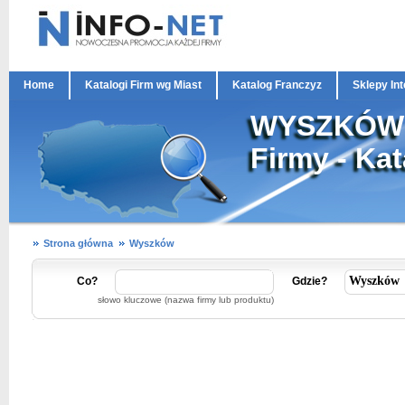
Home
Katalogi Firm wg Miast
Katalog Franczyz
Sklepy In
WYSZKÓW
Firmy - Ka
Strona główna
Wyszków
Co?
Gdzie?
słowo kluczowe (nazwa firmy lub produktu)