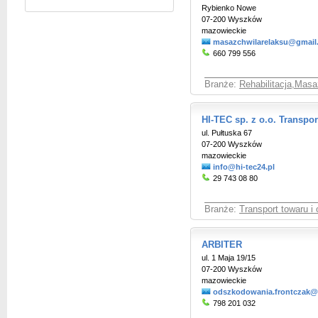
Rybienko Nowe
07-200 Wyszków
mazowieckie
masazchwilarelaksu@gmail
660 799 556
Branże:
Rehabilitacja,Masaż
HI-TEC sp. z o.o. Transp
ul. Pułtuska 67
07-200 Wyszków
mazowieckie
info@hi-tec24.pl
29 743 08 80
Branże:
Transport towaru i
ARBITER
ul. 1 Maja 19/15
07-200 Wyszków
mazowieckie
odszkodowania.frontczak@
798 201 032