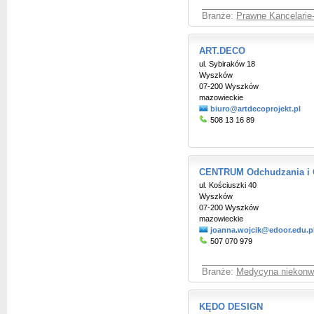
Branże:
Prawne Kancelarie
ART.DECO
ul. Sybiraków 18
Wyszków
07-200 Wyszków
mazowieckie
biuro@artdecoprojekt.pl
508 13 16 89
CENTRUM Odchudzania i 
ul. Kościuszki 40
Wyszków
07-200 Wyszków
mazowieckie
joanna.wojcik@edoor.edu.p
507 070 979
Branże:
Medycyna niekonw
KĘDO DESIGN