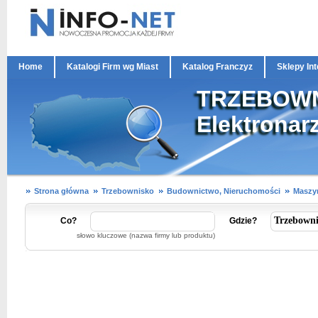
Home
Katalogi Firm wg Miast
Katalog Franczyz
Sklepy In
TRZEBOWNI
Elektronar
Strona główna
Trzebownisko
Budownictwo, Nieruchomości
Maszyn
Co?
Gdzie?
słowo kluczowe (nazwa firmy lub produktu)