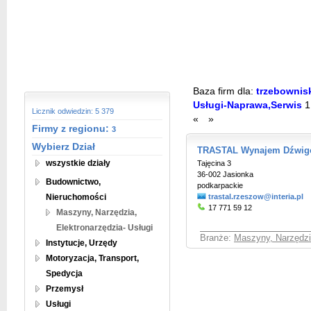
Baza firm dla:
trzebownisk
Usługi-Naprawa,Serwis
1
Licznik odwiedzin: 5 379
«
»
Firmy z regionu:
3
Wybierz Dział
TRASTAL Wynajem Dźwi
wszystkie działy
Tajęcina 3
36-002 Jasionka
Budownictwo,
podkarpackie
Nieruchomości
trastal.rzeszow@interia.pl
17 771 59 12
Maszyny, Narzędzia,
Elektronarzędzia- Usługi
Branże:
Maszyny, Narzędzia
Instytucje, Urzędy
Motoryzacja, Transport,
Spedycja
Przemysł
Usługi