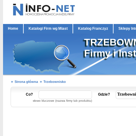
Home
Katalogi Firm wg Miast
Katalog Franczyz
Sklepy In
TRZEBOW
Firmy i Ins
Strona główna
Trzebownisko
Co?
Gdzie?
słowo kluczowe (nazwa firmy lub produktu)