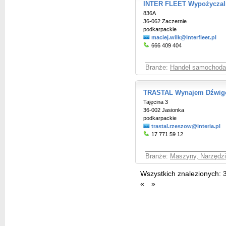
INTER FLEET Wypożycza
836A
36-062 Zaczernie
podkarpackie
maciej.wilk@interfleet.pl
666 409 404
Branże:
Handel samochoda
TRASTAL Wynajem Dźwi
Tajęcina 3
36-002 Jasionka
podkarpackie
trastal.rzeszow@interia.pl
17 771 59 12
Branże:
Maszyny, Narzędzia
Wszystkich znalezionych:
«
»