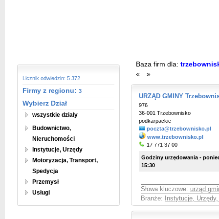
Baza firm dla:
trzebowni
«
»
Licznik odwiedzin: 5 372
Firmy z regionu:
3
URZĄD GMINY Trzebowni
Wybierz Dział
976
36-001 Trzebownisko
wszystkie działy
podkarpackie
Budownictwo,
poczta@trzebownisko.pl
www.trzebownisko.pl
Nieruchomości
17 771 37 00
Instytucje, Urzędy
Godziny urzędowania - poniedzi
Motoryzacja, Transport,
15:30
Spedycja
Przemysł
Słowa kluczowe:
urząd gmi
Usługi
Branże:
Instytucje, Urzędy