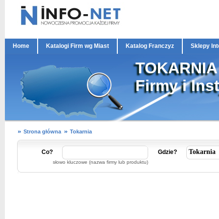
Home
Katalogi Firm wg Miast
Katalog Franczyz
Sklepy In
TOKARNIA
Firmy i Ins
Strona główna
Tokarnia
Co?
Gdzie?
słowo kluczowe (nazwa firmy lub produktu)