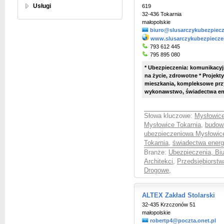
Usługi
619
32-436 Tokarnia
małopolskie
biuro@slusarczykubezpiecz
www.slusarczykubezpieczen
793 612 445
795 895 080
* Ubezpieczenia: komunikacyjn
na życie, zdrowotne * Proje
mieszkania, kompleksowe prz
wykonawstwo, świadectwa en
Słowa kluczowe:
Mysłowice
Mysłowice Tokarnia
,
budow
ubezpieczeniowa Mysłowice
Tokarnia
,
świadectwa energ
Branże:
Ubezpieczenia, Bi
Architekci
,
Przedsiębiorst
Drogowe
,
ALTEX Zakład Stolarski
32-435 Krzczonów 51
małopolskie
robertp4@poczta.onet.pl