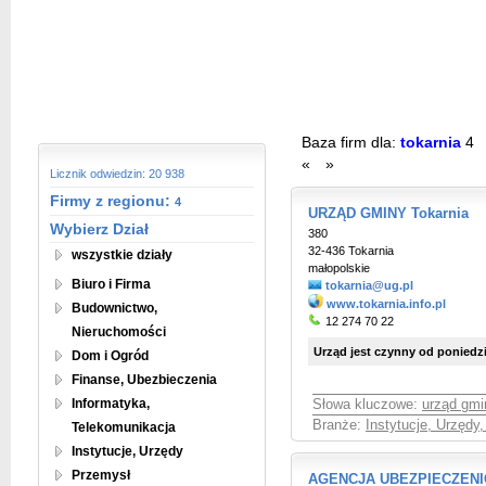
Baza firm dla:
tokarnia
4
«
»
Licznik odwiedzin: 20 938
Firmy z regionu:
4
URZĄD GMINY Tokarnia
Wybierz Dział
380
32-436 Tokarnia
wszystkie działy
małopolskie
Biuro i Firma
tokarnia@ug.pl
www.tokarnia.info.pl
Budownictwo,
12 274 70 22
Nieruchomości
Urząd jest czynny od poniedzi
Dom i Ogród
Finanse, Ubezbieczenia
Informatyka,
Słowa kluczowe:
urząd gmi
Branże:
Instytucje, Urzędy
Telekomunikacja
Instytucje, Urzędy
Przemysł
AGENCJA UBEZPIECZENIO