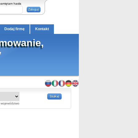
pamiętam hasła
Dodaj firmę
Kontakt
lmowanie,
y
województwo