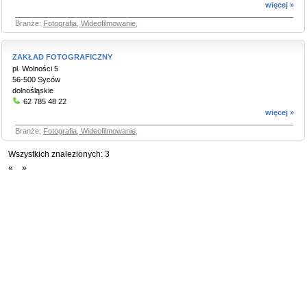
więcej »
Branże:
Fotografia, Wideofilmowanie
,
ZAKŁAD FOTOGRAFICZNY
pl. Wolności 5
56-500 Syców
dolnośląskie
62 785 48 22
więcej »
Branże:
Fotografia, Wideofilmowanie
,
Wszystkich znalezionych:
3
«
»