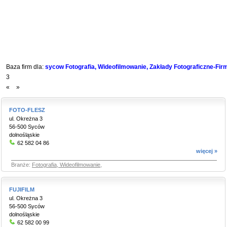
Baza firm dla:
sycow Fotografia, Wideofilmowanie, Zakłady Fotograficzne-Fir
3
«
»
FOTO-FLESZ
ul. Okreżna 3
56-500 Syców
dolnośląskie
62 582 04 86
więcej »
Branże:
Fotografia, Wideofilmowanie
,
FUJIFILM
ul. Okreżna 3
56-500 Syców
dolnośląskie
62 582 00 99