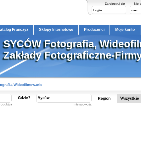
Zarejestruj się
Nie 
atalog Franczyz
Sklepy Internetowe
Producenci
Moje konto
SYCÓW Fotografia, Wideofi
Zakłady Fotograficzne-Firm
ografia, Wideofilmowanie
Gdzie?
Region
roduktu)
miejscowość