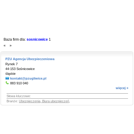
Baza firm dla:
sosnicowice
1
«
»
PZU Agencja Ubezpieczeniowa
Rynek 7
44-153 Sośnicowice
śląskie
kontakt@pzugliwice.pl
883 910 040
więcej »
Słowa kluczowe:
Branże:
Ubezpieczenia, Biura ubezpieczeń
,