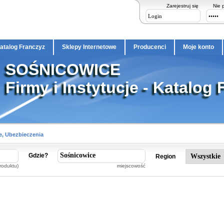
Zarejestruj się
Nie 
atalog Franczyz
Sklepy Internetowe
Producenci
Moje konto
SOŚNICOWICE
Firmy i Instytucje - Katalog 
e, Ubezbieczenia
Gdzie?
Region
roduktu)
miejscowość