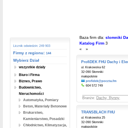
Baza firm dla:
slomniki Da
Katalog Firm
3
Licznik odwiedzin: 249 903
«
»
Firmy z regionu:
144
Wybierz Dział
ProfiDEK FHU Dachy i Ele
wszystkie działy
ul. Krakowska 62
32-090 Słomniki
Biuro i Firma
małopolskie
Biznes, Prawo
profidek@poczta.fm
604 572 749
Budownictwo,
Nieruchomości
Branże:
Dachy, Rynny
,
Automatyka, Pomiary
Beton, Materiały Betonowe
TRANSBLACH FHU
Brukarstwo,
ul. Krakowska 25
Kamieniarstwo, Posadzki
32-090 Słomniki
Chłodnictwo, Klimatyzacja,
małopolskie