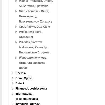
Metale Produkcja, Usługi,
Ślusarstwo, Spawanie
Nieruchomości- Biura,
Deweloperzy,
Rzeczoznawcy, Zarządcy
Opał, Paliwa, Gaz, Oleje
Projektowe biura,
Architekci
Przedsiębiorstwa
budowlane, Remonty,
Budownictwo Drogowe
Wyposażenie wnętrz,
Armatura sanitarna-
Usługi
Chemia
Dom i Ogród
Dziecko
Finanse, Ubezbieczenia
Informatyka,
Telekomunikacja
Instytucje, Urzędy