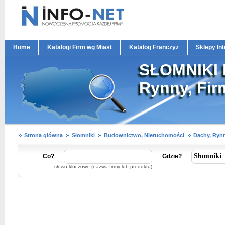
Home
Katalogi Firm wg Miast
Katalog Franczyz
Sklepy In
SŁOMNIKI 
Rynny, Fir
Strona główna
Słomniki
Budownictwo, Nieruchomości
Dachy, Ryn
Co?
Gdzie?
słowo kluczowe (nazwa firmy lub produktu)