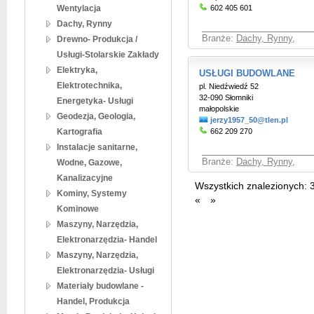
Wentylacja
602 405 601
Dachy, Rynny
Branże:
Dachy, Rynny
,
Drewno- Produkcja /
Usługi-Stolarskie Zakłady
Elektryka,
USŁUGI BUDOWLANE
Elektrotechnika,
pl. Niedźwiedź 52
32-090 Słomniki
Energetyka- Usługi
małopolskie
Geodezja, Geologia,
jerzy1957_50@tlen.pl
Kartografia
662 209 270
Instalacje sanitarne,
Branże:
Dachy, Rynny
,
Wodne, Gazowe,
Kanalizacyjne
Wszystkich znalezionych:
Kominy, Systemy
«
»
Kominowe
Maszyny, Narzędzia,
Elektronarzędzia- Handel
Maszyny, Narzędzia,
Elektronarzędzia- Usługi
Materiały budowlane -
Handel, Produkcja