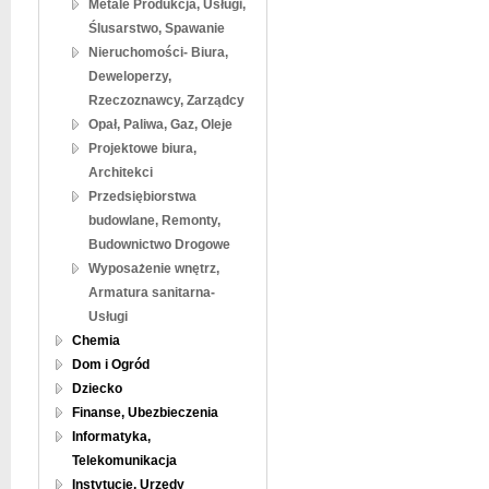
Metale Produkcja, Usługi,
Ślusarstwo, Spawanie
Nieruchomości- Biura,
Deweloperzy,
Rzeczoznawcy, Zarządcy
Opał, Paliwa, Gaz, Oleje
Projektowe biura,
Architekci
Przedsiębiorstwa
budowlane, Remonty,
Budownictwo Drogowe
Wyposażenie wnętrz,
Armatura sanitarna-
Usługi
Chemia
Dom i Ogród
Dziecko
Finanse, Ubezbieczenia
Informatyka,
Telekomunikacja
Instytucje, Urzędy