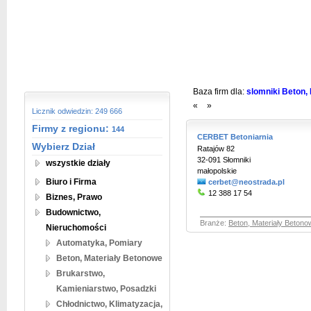
Baza firm dla:
slomniki Beton, 
«
»
Licznik odwiedzin: 249 666
Firmy z regionu:
144
CERBET Betoniarnia
Wybierz Dział
Ratajów 82
32-091 Słomniki
wszystkie działy
małopolskie
Biuro i Firma
cerbet@neostrada.pl
12 388 17 54
Biznes, Prawo
Budownictwo,
Branże:
Beton, Materiały Betono
Nieruchomości
Automatyka, Pomiary
Beton, Materiały Betonowe
Brukarstwo,
Kamieniarstwo, Posadzki
Chłodnictwo, Klimatyzacja,