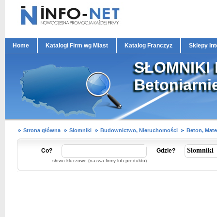
Home
Katalogi Firm wg Miast
Katalog Franczyz
Sklepy In
SŁOMNIKI B
Betoniarnie
Strona główna
Słomniki
Budownictwo, Nieruchomości
Beton, Mate
Co?
Gdzie?
słowo kluczowe (nazwa firmy lub produktu)