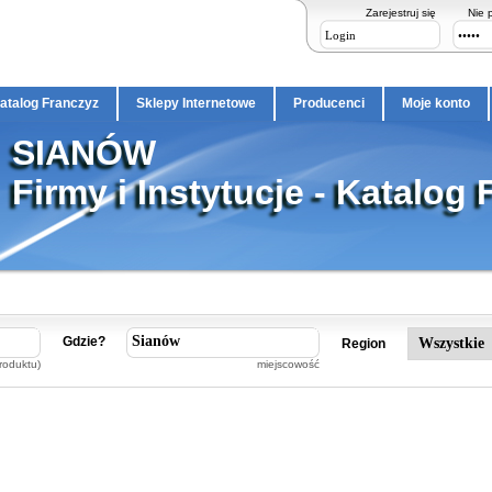
Zarejestruj się
Nie 
atalog Franczyz
Sklepy Internetowe
Producenci
Moje konto
SIANÓW
Firmy i Instytucje - Katalog 
Gdzie?
Region
roduktu)
miejscowość