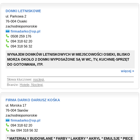
DOMKI LETNISKOWE
ul. Parkowa 2
76-004 Osieki
zachodniopomorskie
firmadarko@op.pl
0508 259 176
094 318 62 20
094 318 56 32
WYNAJEM DOMKÓW LETNISKOWYCH W MIEJSCOWOŚCI OSIEKI, BLISKO
MORZA OKOŁO 2 DOMKI WYPOSAŻONE SĄ W WC, TV, KUCHNIĘ-SPRZĘT
DO GOTOWANIA, ITP.
więcej »
Słowa kluczowe:
noclegi
,
Branże:
Hotele, Noclegi
,
FIRMA DARKO DARIUSZ KOŚKA
ul. Morska 17
76-004 Sianów
zachodniopomorskie
firmadarko@op.pl
094 318 62 20
fax 094 318 56 32
* MATERIAŁY BUDOWLANE * FARBY * LAKIERY * AKRYL * EMULSJE * PIECE