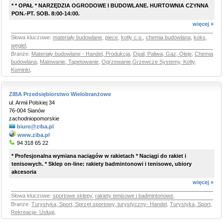
* * OPAŁ * NARZĘDZIA OGRODOWE I BUDOWLANE. HURTOWNIA CZYNNA
PON.-PT. SOB. 8:00-14:00.
więcej »
Słowa kluczowe:
materiały budowlane
,
piece
,
kotły c.o.
,
chemia budowlana
,
koks
,
węgiel
,
Branże:
Materiały budowlane - Handel, Produkcja
,
Opał, Paliwa, Gaz, Oleje
,
Chemia
budowlana
,
Malowanie, Tapetowanie
,
Ogrzewanie,Grzewcze Systemy, Kotły,
Kominki
,
ZIBA Przedsiębiorstwo Wielobranżowe
ul. Armii Polskiej 34
76-004 Sianów
zachodniopomorskie
biuro@ziba.pl
www.ziba.pl
94 318 65 22
* Profesjonalna wymiana naciągów w rakietach * Naciągi do rakiet i
tenisowych. * Sklep on-line: rakiety badmintonowi i tenisowe, ubiory
akcesoria
więcej »
Słowa kluczowe:
sportowe sklepy
,
rakiety tenisowe i badmintonowe
,
Branże:
Turystyka, Sport, Sprzęt sportowy, turystyczny- Handel
,
Turystyka, Sport,
Rekreacja- Usługi
,