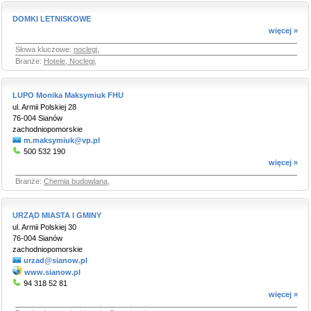
DOMKI LETNISKOWE
więcej »
Słowa kluczowe:
noclegi
,
Branże:
Hotele, Noclegi
,
LUPO Monika Maksymiuk FHU
ul. Armii Polskiej 28
76-004 Sianów
zachodniopomorskie
m.maksymiuk@vp.pl
500 532 190
więcej »
Branże:
Chemia budowlana
,
URZĄD MIASTA I GMINY
ul. Armii Polskiej 30
76-004 Sianów
zachodniopomorskie
urzad@sianow.pl
www.sianow.pl
94 318 52 81
więcej »