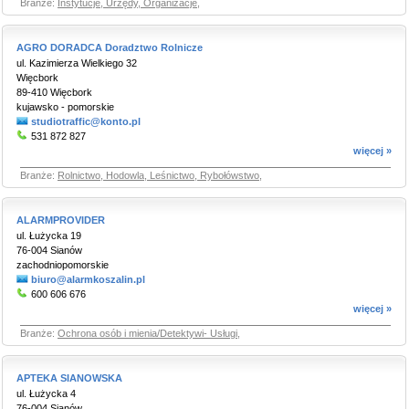
Branże:
Instytucje, Urzędy, Organizacje
,
AGRO DORADCA Doradztwo Rolnicze
ul. Kazimierza Wielkiego 32
Więcbork
89-410 Więcbork
kujawsko - pomorskie
studiotraffic@konto.pl
531 872 827
więcej »
Branże:
Rolnictwo, Hodowla, Leśnictwo, Rybołówstwo
,
ALARMPROVIDER
ul. Łużycka 19
76-004 Sianów
zachodniopomorskie
biuro@alarmkoszalin.pl
600 606 676
więcej »
Branże:
Ochrona osób i mienia/Detektywi- Usługi
,
APTEKA SIANOWSKA
ul. Łużycka 4
76-004 Sianów