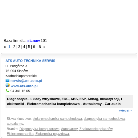
Baza firm dla:
sianow
101
«
1
|
2
|
3
|
4
|
5
|
6
...
6
»
ATS AUTO TECHNIKA SERWIS
ul. Podgórna 3
76-004 Sianów
zachodniopomorskie
serwis@ats-auto.pl
www.ats-auto.pl
94 341 15 65
Diagnostyka - układy wtryskowe, EDC, ABS, ESP, Airbag, klimatyzacji, i
elektroniki - Elektromechanika kompleksowo - Autoalarmy - Car-audio
więcej »
Słowa kluczowe:
elektromechanika samochodowa
,
diagnostyka samochodowa
,
autoalarmy
,
Branże:
Diagnostyka komputerowa
,
Autoalarmy, Znakowanie pojazdów
,
Elektromechanika, Elektronika pojazdowa
,