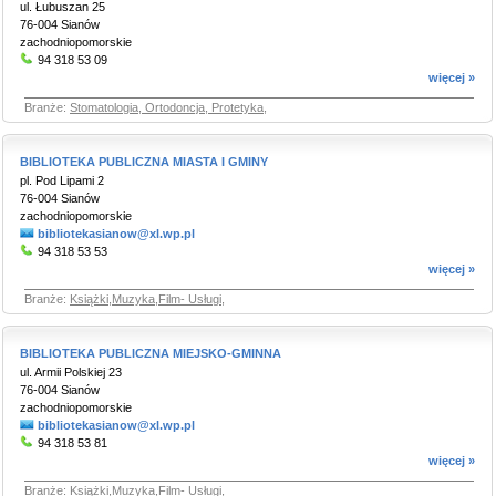
ul. Łubuszan 25
76-004 Sianów
zachodniopomorskie
94 318 53 09
więcej »
Branże:
Stomatologia, Ortodoncja, Protetyka
,
BIBLIOTEKA PUBLICZNA MIASTA I GMINY
pl. Pod Lipami 2
76-004 Sianów
zachodniopomorskie
bibliotekasianow@xl.wp.pl
94 318 53 53
więcej »
Branże:
Książki,Muzyka,Film- Usługi
,
BIBLIOTEKA PUBLICZNA MIEJSKO-GMINNA
ul. Armii Polskiej 23
76-004 Sianów
zachodniopomorskie
bibliotekasianow@xl.wp.pl
94 318 53 81
więcej »
Branże:
Książki,Muzyka,Film- Usługi
,