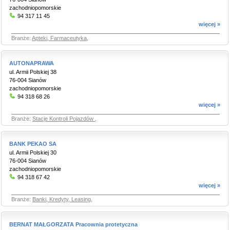
zachodniopomorskie
94 317 11 45
więcej »
Branże:
Apteki, Farmaceutyka
,
AUTONAPRAWA
ul. Armii Polskiej 38
76-004 Sianów
zachodniopomorskie
94 318 68 26
więcej »
Branże:
Stacje Kontroli Pojazdów
,
BANK PEKAO SA
ul. Armii Polskiej 30
76-004 Sianów
zachodniopomorskie
94 318 67 42
więcej »
Branże:
Banki, Kredyty, Leasing
,
BERNAT MAŁGORZATA Pracownia protetyczna