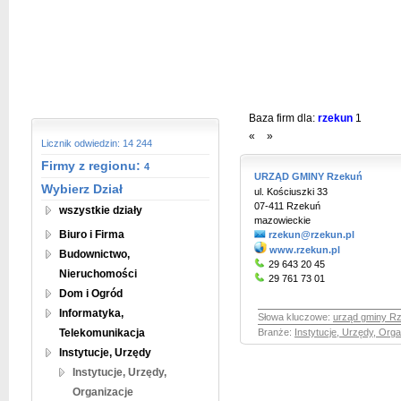
Baza firm dla:
rzekun
1
«
»
Licznik odwiedzin: 14 244
Firmy z regionu:
4
URZĄD GMINY Rzekuń
Wybierz Dział
ul. Kościuszki 33
07-411 Rzekuń
wszystkie działy
mazowieckie
Biuro i Firma
rzekun@rzekun.pl
www.rzekun.pl
Budownictwo,
29 643 20 45
Nieruchomości
29 761 73 01
Dom i Ogród
Informatyka,
Słowa kluczowe:
urząd gminy R
Telekomunikacja
Branże:
Instytucje, Urzędy, Orga
Instytucje, Urzędy
Instytucje, Urzędy,
Organizacje