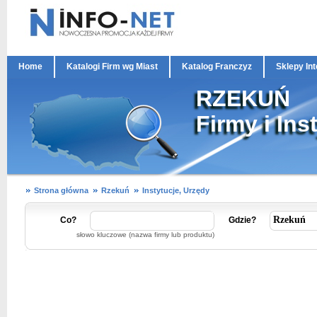
Home
Katalogi Firm wg Miast
Katalog Franczyz
Sklepy In
RZEKUŃ
Firmy i Ins
Strona główna
Rzekuń
Instytucje, Urzędy
Co?
Gdzie?
słowo kluczowe (nazwa firmy lub produktu)