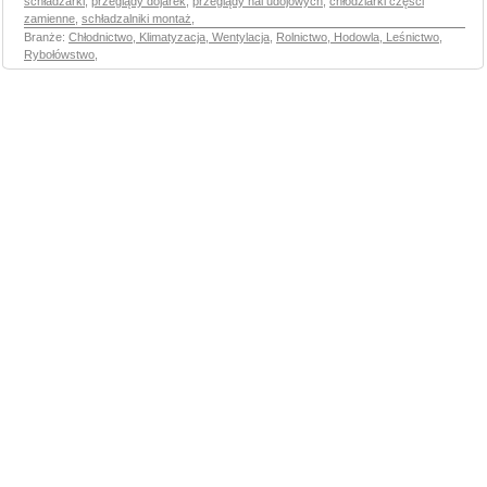
schładzarki
,
przeglądy dojarek
,
przeglądy hal udojowych
,
chłodziarki części
zamienne
,
schładzalniki montaż
,
Branże:
Chłodnictwo, Klimatyzacja, Wentylacja
,
Rolnictwo, Hodowla, Leśnictwo,
Rybołówstwo
,