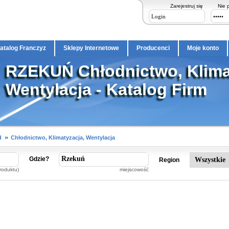
Zarejestruj się
Nie 
atalog Franczyz
Sklepy Internetowe
Producenci
Moje konto
RZEKUŃ Chłodnictwo, Klima
Wentylacja - Katalog Firm
d
Chłodnictwo, Klimatyzacja, Wentylacja
Gdzie?
Region
roduktu)
miejscowość