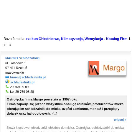
Baza firm dla:
rzekun Chłodnictwo, Klimatyzacja, Wentylacja - Katalog Firm
1
«
»
MARGO Schładzalniki
ul. Składowa 1
07-411 Rzekuń
mazowieckie
biuro@schladzalniki.pl
schladzalniki.pl
29 769 09 89
fax 29 769 08 28
Ostrołęcka firma Margo powstała w 1997 roku.
Firma zajmuje się przede wszystkim obsługą rolników, producentów mleka,
oferując im schładzalniki do mleka, części zamienne, montaż i przeglądy
dojarek oraz hal udojowych. (...)
więcej »
Słowa kluczowe:
chłodziarki
,
chłodnie do mleka
,
Ostrołęka
,
schładzalniki do mleka
,