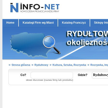
Home
Katalogi Firm wg Miast
Katalog Franczyz
Sklepy In
RYDUŁTOWY
okolicznoś
Strona główna
Rydułtowy
Kultura, Sztuka, Rozrywka
Rozrywka, I
Co?
Gdzie?
słowo kluczowe (nazwa firmy lub produktu)