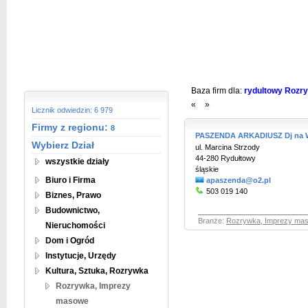
Baza firm dla:
rydultowy Rozry
«
»
Licznik odwiedzin: 6 979
Firmy z regionu:
8
PASZENDA ARKADIUSZ Dj na 
Wybierz Dział
ul. Marcina Strzody
44-280 Rydułtowy
wszystkie działy
śląskie
Biuro i Firma
apaszenda@o2.pl
503 019 140
Biznes, Prawo
Budownictwo,
Branże:
Rozrywka, Imprezy ma
Nieruchomości
Dom i Ogród
Instytucje, Urzędy
Kultura, Sztuka, Rozrywka
Rozrywka, Imprezy
masowe