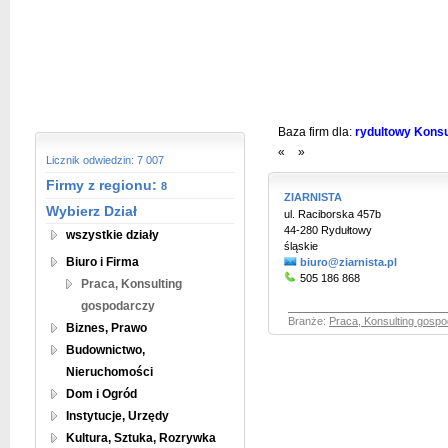
Baza firm dla:
rydultowy Konsu
«
»
Licznik odwiedzin: 7 007
Firmy z regionu:
8
ZIARNISTA
Wybierz Dział
ul. Raciborska 457b
44-280 Rydułtowy
wszystkie działy
śląskie
Biuro i Firma
biuro@ziarnista.pl
505 186 868
Praca, Konsulting
gospodarczy
Branże:
Praca, Konsulting gosp
Biznes, Prawo
Budownictwo,
Nieruchomości
Dom i Ogród
Instytucje, Urzędy
Kultura, Sztuka, Rozrywka