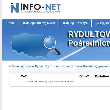
Home
Katalogi Firm wg Miast
Katalog Franczyz
Sklepy In
RYDUŁTOWY
Pośrednict
Strona główna
Rydułtowy
Biuro i Firma
Praca, Konsulting gospoda
Co?
Gdzie?
słowo kluczowe (nazwa firmy lub produktu)