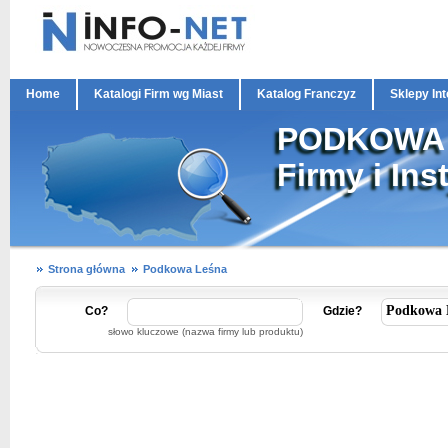
Home
Katalogi Firm wg Miast
Katalog Franczyz
Sklepy In
PODKOWA
Firmy i Ins
Strona główna
Podkowa Leśna
Co?
Gdzie?
słowo kluczowe (nazwa firmy lub produktu)