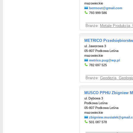
mazowieckie
berrnout@gmail.com
793 999 586
Branże:
Metale Produkcja, 
METRICO Przedsiębiorstw
ul. Jaworowa 3
05-807 Podkowa Leśna
mazowieckie
metrico.pug@wp.pl
782 697 525
Branże:
Geodezja, Geologia
MUSCO PPHU Zbigniew Mu
ul. Dębowa 3
Podkowa Leśna
05-807 Podkowa Leśna
mazowieckie
zbigniew.musialek@gmail.
501 087 578