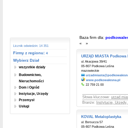
Baza firm dla:
podkowale
«
»
Licznik odwiedzin: 14 351
Firmy z regionu:
4
URZĄD MIASTA Podkowa 
Wybierz Dział
ul. Akacjowa 39/41
05-807 Podkowa Leśna
wszystkie działy
mazowieckie
Budownictwo,
urzadmiasta@podkowalesna
www.podkowalesna.pl
Nieruchomości
22 759 21 00
Dom i Ogród
Instytucje, Urzędy
Słowa kluczowe:
urząd mi
Przemysł
Branże:
Instytucje, Urzędy
Usługi
KOVAL Metaloplastyka
ul. Borsucza 57
05-807 Podkowa Leśna