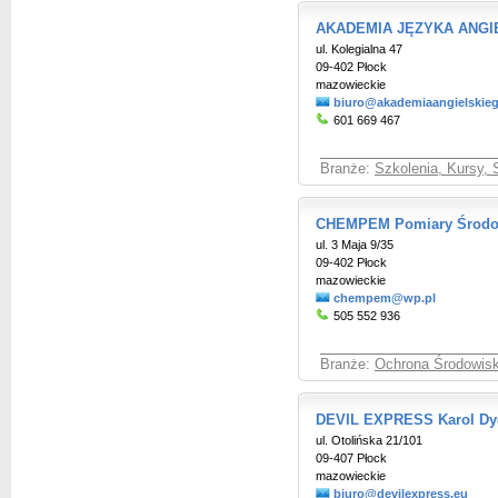
AKADEMIA JĘZYKA ANGI
ul. Kolegialna 47
09-402 Płock
mazowieckie
biuro@akademiaangielskie
601 669 467
Branże:
Szkolenia, Kursy, 
CHEMPEM Pomiary Środo
ul. 3 Maja 9/35
09-402 Płock
mazowieckie
chempem@wp.pl
505 552 936
Branże:
Ochrona Środowisk
DEVIL EXPRESS Karol Dy
ul. Otolińska 21/101
09-407 Płock
mazowieckie
biuro@devilexpress.eu