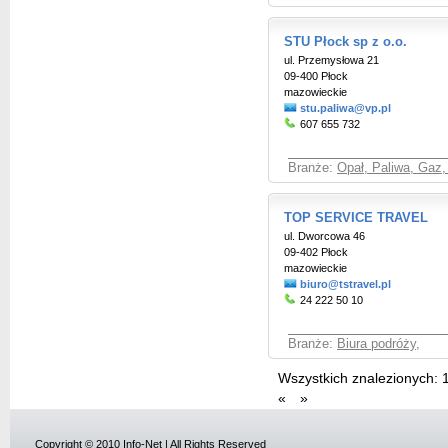
STU Płock sp z o.o.
ul. Przemysłowa 21
09-400 Płock
mazowieckie
stu.paliwa@vp.pl
607 655 732
Branże:
Opał, Paliwa, Gaz,
TOP SERVICE TRAVEL
ul. Dworcowa 46
09-402 Płock
mazowieckie
biuro@tstravel.pl
24 222 50 10
Branże:
Biura podróży
,
Wszystkich znalezionych:
«
»
Copyright © 2010 Info-Net | All Rights Reserved