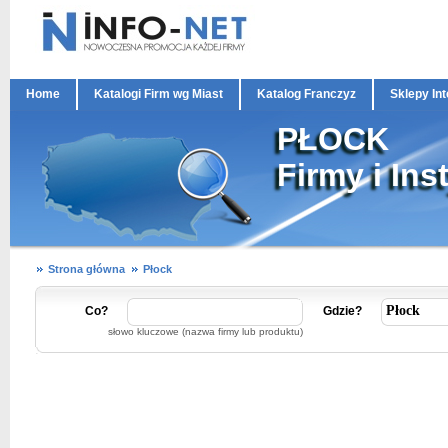
Home
Katalogi Firm wg Miast
Katalog Franczyz
Sklepy In
PŁOCK
Firmy i Ins
Strona główna
Płock
Co?
Gdzie?
słowo kluczowe (nazwa firmy lub produktu)