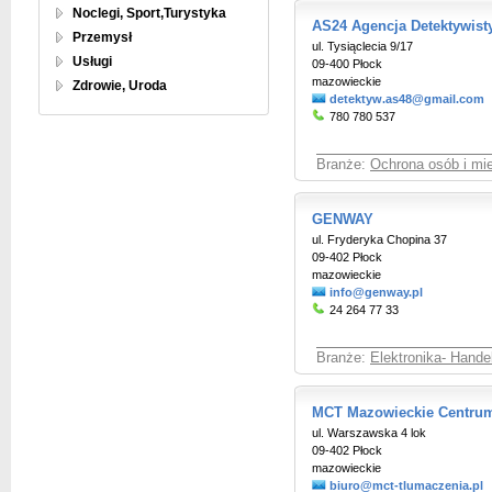
Noclegi, Sport,Turystyka
AS24 Agencja Detektywist
Przemysł
ul. Tysiąclecia 9/17
Usługi
09-400 Płock
mazowieckie
Zdrowie, Uroda
detektyw.as48@gmail.com
780 780 537
Branże:
Ochrona osób i mie
GENWAY
ul. Fryderyka Chopina 37
09-402 Płock
mazowieckie
info@genway.pl
24 264 77 33
Branże:
Elektronika- Hande
MCT Mazowieckie Centru
ul. Warszawska 4 lok
09-402 Płock
mazowieckie
biuro@mct-tlumaczenia.pl