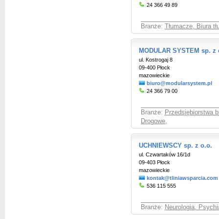
24 366 49 89
Branże:
Tłumacze, Biura t
MODULAR SYSTEM sp. z o
ul. Kostrogaj 8
09-400 Płock
mazowieckie
biuro@modularsystem.pl
24 366 79 00
Branże:
Przedsiębiorstwa 
Drogowe
,
UCHNIEWSCY sp. z o.o.
ul. Czwartaków 16/1d
09-403 Płock
mazowieckie
kontak@tliniawsparcia.com
536 115 555
Branże:
Neurologia, Psychi