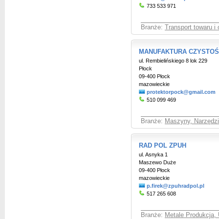
733 533 971
Branże:
Transport towaru i
MANUFAKTURA CZYSTOŚCI 
ul. Rembielińskiego 8 lok 229
Płock
09-400 Płock
mazowieckie
protektorpock@gmail.com
510 099 469
Branże:
Maszyny, Narzędzia
RAD POL ZPUH
ul. Asnyka 1
Maszewo Duże
09-400 Płock
mazowieckie
p.firek@zpuhradpol.pl
517 265 608
Branże:
Metale Produkcja, 