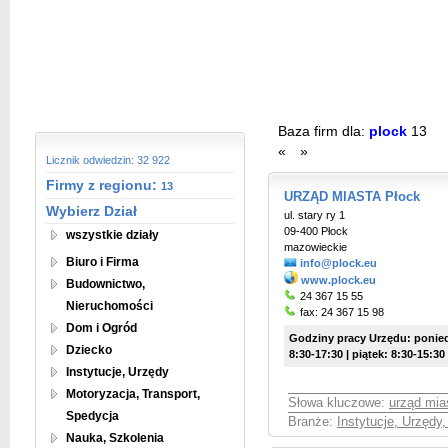
Baza firm dla:
plock
13
«
»
Licznik odwiedzin: 32 922
Firmy z regionu:
13
URZĄD MIASTA Płock
Wybierz Dział
ul. stary ry 1
09-400 Płock
wszystkie działy
mazowieckie
Biuro i Firma
info@plock.eu
www.plock.eu
Budownictwo,
24 367 15 55
Nieruchomości
fax: 24 367 15 98
Dom i Ogród
Godziny pracy Urzędu: poniedz
Dziecko
8:30-17:30 | piątek: 8:30-15:30
Instytucje, Urzędy
Motoryzacja, Transport,
Słowa kluczowe:
urząd mia
Spedycja
Branże:
Instytucje, Urzędy
Nauka, Szkolenia