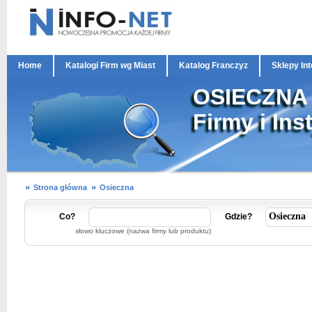
Home
Katalogi Firm wg Miast
Katalog Franczyz
Sklepy In
OSIECZNA
Firmy i Ins
Strona główna
Osieczna
Co?
Gdzie?
słowo kluczowe (nazwa firmy lub produktu)