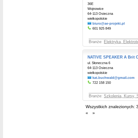
36E
Wojnowice
64-113 Osieczna
wielkopolskie
biuro@ae-projekt.pl
601 925 849
Branże:
Elektryka, Elektro
NATIVE SPEAKER A Brit O
ul. Słoneczna 6
64-113 Osieczna
wielkopolskie
kat.buchwald@gmail.com
722 158 150
Branże:
Szkolenia, Kursy, 
Wszystkich znalezionych:
«
»