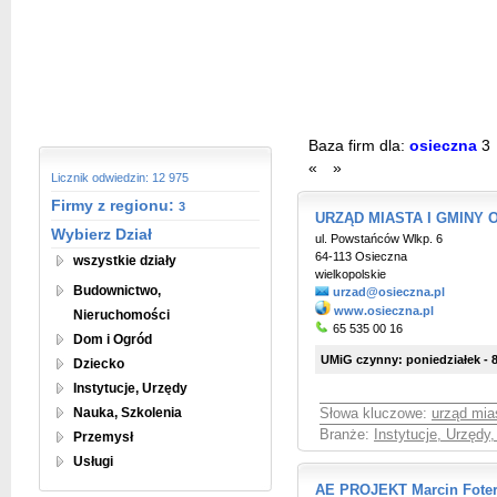
Baza firm dla:
osieczna
3
«
»
Licznik odwiedzin: 12 975
Firmy z regionu:
3
URZĄD MIASTA I GMINY O
Wybierz Dział
ul. Powstańców Wlkp. 6
64-113 Osieczna
wszystkie działy
wielkopolskie
Budownictwo,
urzad@osieczna.pl
www.osieczna.pl
Nieruchomości
65 535 00 16
Dom i Ogród
UMiG czynny: poniedziałek - 8.
Dziecko
Instytucje, Urzędy
Nauka, Szkolenia
Słowa kluczowe:
urząd mia
Branże:
Instytucje, Urzędy
Przemysł
Usługi
AE PROJEKT Marcin Fote