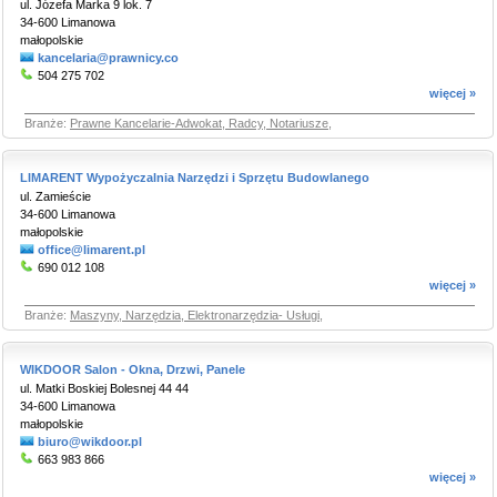
ul. Józefa Marka 9 lok. 7
34-600 Limanowa
małopolskie
kancelaria@prawnicy.co
504 275 702
więcej »
Branże:
Prawne Kancelarie-Adwokat, Radcy, Notariusze
,
LIMARENT Wypożyczalnia Narzędzi i Sprzętu Budowlanego
ul. Zamieście
34-600 Limanowa
małopolskie
office@limarent.pl
690 012 108
więcej »
Branże:
Maszyny, Narzędzia, Elektronarzędzia- Usługi
,
WIKDOOR Salon - Okna, Drzwi, Panele
ul. Matki Boskiej Bolesnej 44 44
34-600 Limanowa
małopolskie
biuro@wikdoor.pl
663 983 866
więcej »