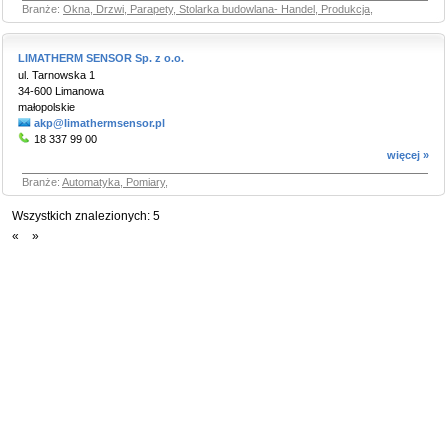
Branże:
Okna, Drzwi, Parapety, Stolarka budowlana- Handel, Produkcja
,
LIMATHERM SENSOR Sp. z o.o.
ul. Tarnowska 1
34-600 Limanowa
małopolskie
akp@limathermsensor.pl
18 337 99 00
więcej »
Branże:
Automatyka, Pomiary
,
Wszystkich znalezionych:
5
«
»