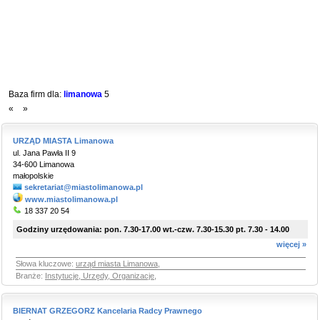
Baza firm dla:
limanowa
5
«
»
URZĄD MIASTA Limanowa
ul. Jana Pawła II 9
34-600 Limanowa
małopolskie
sekretariat@miastolimanowa.pl
www.miastolimanowa.pl
18 337 20 54
Godziny urzędowania: pon. 7.30-17.00 wt.-czw. 7.30-15.30 pt. 7.30 - 14.00
więcej »
Słowa kluczowe:
urząd miasta Limanowa
,
Branże:
Instytucje, Urzędy, Organizacje
,
BIERNAT GRZEGORZ Kancelaria Radcy Prawnego