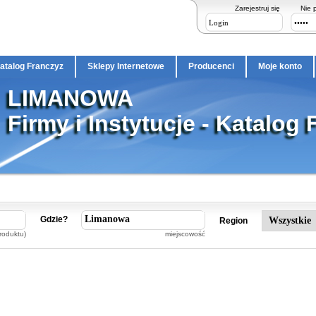
Zarejestruj się
Nie 
atalog Franczyz
Sklepy Internetowe
Producenci
Moje konto
LIMANOWA
Firmy i Instytucje - Katalog 
Gdzie?
Region
roduktu)
miejscowość