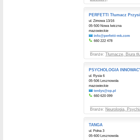
PERFETTI Tłumacz Przysi
ul. Zimowa 13/16
05-500 Nowa Iwiczna
mazowieckie
info@perfetti-mk.com
660 222 478
Branże:
Tłumacze, Biura t
PSYCHOLOGIA INNOWACYJ
ul. Rysia 6
05-506 Lesznowola
mazowieckie
terdys@op.pl
660 620 099
Branże:
Neurologia, Psychi
TANGA
ul. Polna 3
05-600 Lesznowola