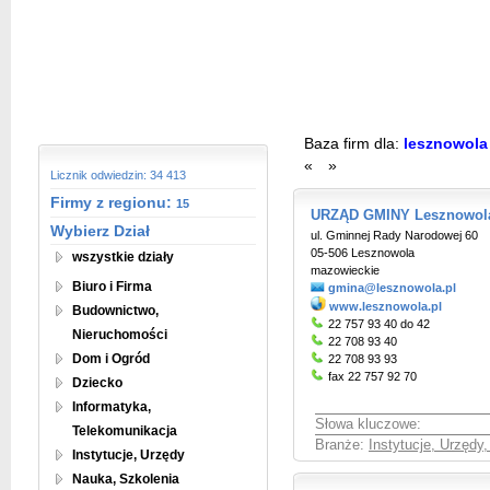
Baza firm dla:
lesznowol
«
»
Licznik odwiedzin: 34 413
Firmy z regionu:
15
URZĄD GMINY Lesznowol
Wybierz Dział
ul. Gminnej Rady Narodowej 60
05-506 Lesznowola
wszystkie działy
mazowieckie
Biuro i Firma
gmina@lesznowola.pl
www.lesznowola.pl
Budownictwo,
22 757 93 40 do 42
Nieruchomości
22 708 93 40
Dom i Ogród
22 708 93 93
fax 22 757 92 70
Dziecko
Informatyka,
Słowa kluczowe:
Telekomunikacja
Branże:
Instytucje, Urzędy
Instytucje, Urzędy
Nauka, Szkolenia