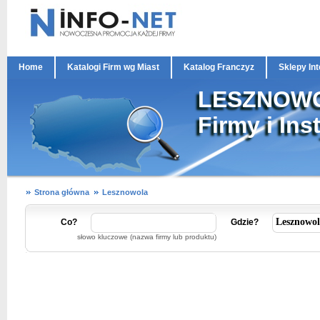
Home
Katalogi Firm wg Miast
Katalog Franczyz
Sklepy In
LESZNOW
Firmy i Ins
Strona główna
Lesznowola
Co?
Gdzie?
słowo kluczowe (nazwa firmy lub produktu)