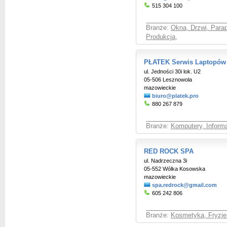
515 304 100
Branże:
Okna, Drzwi, Parap
Produkcja
,
PŁATEK Serwis Laptopów
ul. Jedności 30i lok. U2
05-506 Lesznowola
mazowieckie
biuro@platek.pro
880 267 879
Branże:
Komputery, Informa
RED ROCK SPA
ul. Nadrzeczna 3i
05-552 Wólka Kosowska
mazowieckie
spa.redrock@gmail.com
605 242 806
Branże:
Kosmetyka, Fryzje