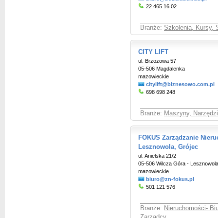
22 465 16 02
Branże:
Szkolenia, Kursy, 
CITY LIFT
ul. Brzozowa 57
05-506 Magdalenka
mazowieckie
citylift@biznesowo.com.pl
698 698 248
Branże:
Maszyny, Narzędzia
FOKUS Zarządzanie Nieru
Lesznowola, Grójec
ul. Anielska 21/2
05-506 Wilcza Góra - Lesznowol
mazowieckie
biuro@zn-fokus.pl
501 121 576
Branże:
Nieruchomości- Bi
Zarządcy
,