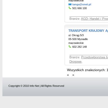
mazowieckie
tanga@onet.pl
501 666 100
Branże:
AGD- Handel / Pro
TRANSPORT KRAJOWY Apo
ul. Okrąg 5/3
05-500 Mysiadło
mazowieckie
602 282 148
Branże:
Przedsiębiorstwa 
Drogowe
,
Wszystkich znalezionych:
«
»
Copyright © 2010 Info-Net | All Rights Reserved