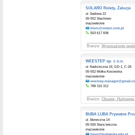
SOLARO Rolety, Żaluzje
ul. Sadowa 22
05-552 Stachowo
mazowieckie
biuro@solaro.com.pl
503 617 838
Branże:
Wyposażenie wnętr
WEESTEP sp. z o.o.
ul. Nadrzeczna 16, GD-1, C-26
05-552 Wolka Kosowska
mazowieckie
weestep.manager@gmail.c
788 310 312
Branże:
Obuwie- Hurtownie,
BUBA LUBA Prywatne Prz
ul. Słoneczna 14
05-500 Stara Iwiczna
mazowieckie
biuro@bubaluba.edu.pl