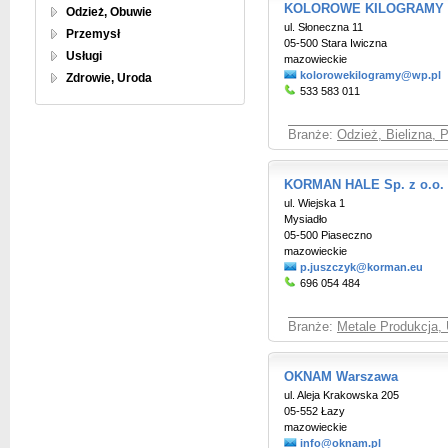
KOLOROWE KILOGRAMY Hu
Odzież, Obuwie
ul. Słoneczna 11
Przemysł
05-500 Stara Iwiczna
Usługi
mazowieckie
kolorowekilogramy@wp.pl
Zdrowie, Uroda
533 583 011
Branże:
Odzież, Bielizna, 
KORMAN HALE Sp. z o.o. 
ul. Wiejska 1
Mysiadło
05-500 Piaseczno
mazowieckie
p.juszczyk@korman.eu
696 054 484
Branże:
Metale Produkcja, 
OKNAM Warszawa
ul. Aleja Krakowska 205
05-552 Łazy
mazowieckie
info@oknam.pl