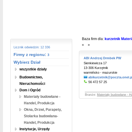
Baza firm dla:
kurzetnik Mater
«
»
Licznik odwiedzin: 12 336
Firmy z regionu:
3
ABI Andrzej Drmbek PW
Wybierz Dział
Sienkiewicza 17
13-306 Kurzętnik
wszystkie działy
warmińsko - mazurskie
Budownictwo,
abikurzetnik@poczta.onet.p
56 472 57 25
Nieruchomości
Dom i Ogród
Branże:
Materiały budowlane - H
Materiały budowlane -
Handel, Produkcja
Okna, Drzwi, Parapety,
Stolarka budowlana-
Handel, Produkcja
Instytucje, Urzędy