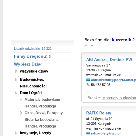
Baza firm dla:
kurzetnik
2
«
»
Licznik odwiedzin: 12 321
Firmy z regionu:
3
ABI Andrzej Drmbek PW
Wybierz Dział
Sienkiewicza 17
13-306 Kurzętnik
wszystkie działy
warmińsko - mazurskie
Budownictwo,
abikurzetnik@poczta.onet.p
56 472 57 25
Nieruchomości
Dom i Ogród
Branże:
Materiały budowlan
Materiały budowlane -
Handel, Produkcja
Okna, Drzwi, Parapety,
RAFIX Rolety
ul. 21 Stycznia 10
Stolarka budowlana-
13-306 Kurzętnik
Handel, Produkcja
warmińsko - mazurskie
Instytucje, Urzędy
rafix-rolety@wp.pl