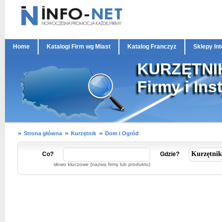
Home
Katalogi Firm wg Miast
Katalog Franczyz
Sklepy In
KURZĘTNI
Firmy i Ins
Strona główna
Kurzętnik
Dom i Ogród
Co?
Gdzie?
słowo kluczowe (nazwa firmy lub produktu)