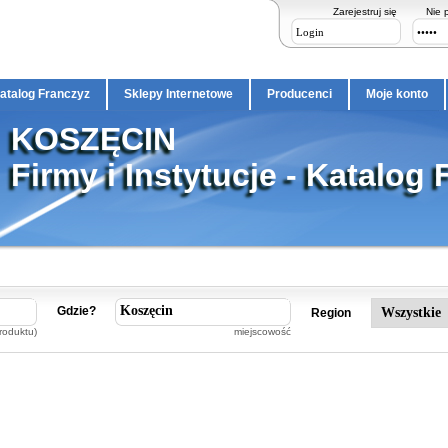
Zarejestruj się
Nie 
atalog Franczyz
Sklepy Internetowe
Producenci
Moje konto
KOSZĘCIN
Firmy i Instytucje - Katalog 
Gdzie?
Region
roduktu)
miejscowość