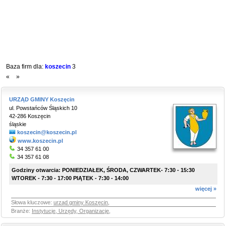
Baza firm dla:
koszecin
3
«
»
URZĄD GMINY Koszęcin
ul. Powstańców Śląskich 10
42-286 Koszęcin
śląskie
koszecin@koszecin.pl
www.koszecin.pl
34 357 61 00
34 357 61 08
Godziny otwarcia: PONIEDZIAŁEK, ŚRODA, CZWARTEK- 7:30 - 15:30
WTOREK - 7:30 - 17:00 PIĄTEK - 7:30 - 14:00
więcej »
Słowa kluczowe:
urząd gminy Koszęcin
,
Branże:
Instytucje, Urzędy, Organizacje
,