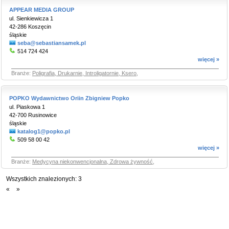
APPEAR MEDIA GROUP
ul. Sienkiewicza 1
42-286 Koszęcin
śląskie
seba@sebastiansamek.pl
514 724 424
więcej »
Branże:
Poligrafia, Drukarnie, Introligatornie, Ksero
,
POPKO Wydawnictwo Oriin Zbigniew Popko
ul. Piaskowa 1
42-700 Rusinowice
śląskie
katalog1@popko.pl
509 58 00 42
więcej »
Branże:
Medycyna niekonwencjonalna, Zdrowa żywność
,
Wszystkich znalezionych:
3
«
»