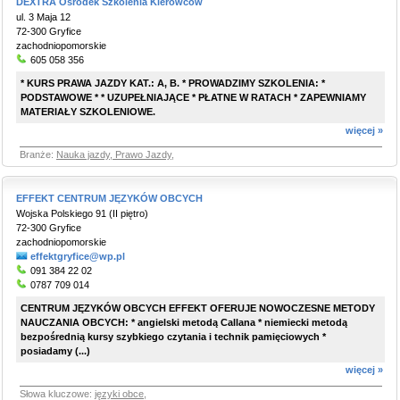
DEXTRA Ośrodek Szkolenia Kierowców
ul. 3 Maja 12
72-300 Gryfice
zachodniopomorskie
605 058 356
* KURS PRAWA JAZDY KAT.: A, B. * PROWADZIMY SZKOLENIA: *
PODSTAWOWE * * UZUPEŁNIAJĄCE * PŁATNE W RATACH * ZAPEWNIAMY
MATERIAŁY SZKOLENIOWE.
więcej »
Branże:
Nauka jazdy, Prawo Jazdy
,
EFFEKT CENTRUM JĘZYKÓW OBCYCH
Wojska Polskiego 91 (II piętro)
72-300 Gryfice
zachodniopomorskie
effektgryfice@wp.pl
091 384 22 02
0787 709 014
CENTRUM JĘZYKÓW OBCYCH EFFEKT OFERUJE NOWOCZESNE METODY
NAUCZANIA OBCYCH: * angielski metodą Callana * niemiecki metodą
bezpośrednią kursy szybkiego czytania i technik pamięciowych *
posiadamy (...)
więcej »
Słowa kluczowe:
języki obce
,