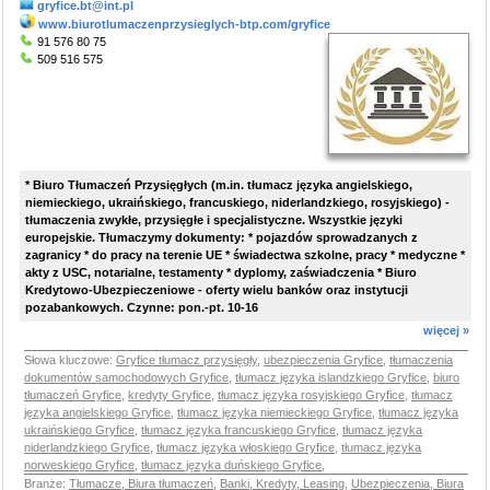
gryfice.bt@int.pl
www.biurotlumaczenprzysieglych-btp.com/gryfice
91 576 80 75
509 516 575
* Biuro Tłumaczeń Przysięgłych (m.in. tłumacz języka angielskiego,
niemieckiego, ukraińskiego, francuskiego, niderlandzkiego, rosyjskiego) -
tłumaczenia zwykłe, przysięgłe i specjalistyczne. Wszystkie języki
europejskie. Tłumaczymy dokumenty: * pojazdów sprowadzanych z
zagranicy * do pracy na terenie UE * świadectwa szkolne, pracy * medyczne *
akty z USC, notarialne, testamenty * dyplomy, zaświadczenia * Biuro
Kredytowo-Ubezpieczeniowe - oferty wielu banków oraz instytucji
pozabankowych. Czynne: pon.-pt. 10-16
więcej »
Słowa kluczowe:
Gryfice tłumacz przysięgły
,
ubezpieczenia Gryfice
,
tłumaczenia
dokumentów samochodowych Gryfice
,
tłumacz języka islandzkiego Gryfice
,
biuro
tłumaczeń Gryfice
,
kredyty Gryfice
,
tłumacz języka rosyjskiego Gryfice
,
tłumacz
języka angielskiego Gryfice
,
tłumacz języka niemieckiego Gryfice
,
tłumacz języka
ukraińskiego Gryfice
,
tłumacz języka francuskiego Gryfice
,
tłumacz języka
niderlandzkiego Gryfice
,
tłumacz języka włoskiego Gryfice
,
tłumacz języka
norweskiego Gryfice
,
tłumacz języka duńskiego Gryfice
,
Branże:
Tłumacze, Biura tłumaczeń
,
Banki, Kredyty, Leasing
,
Ubezpieczenia, Biura