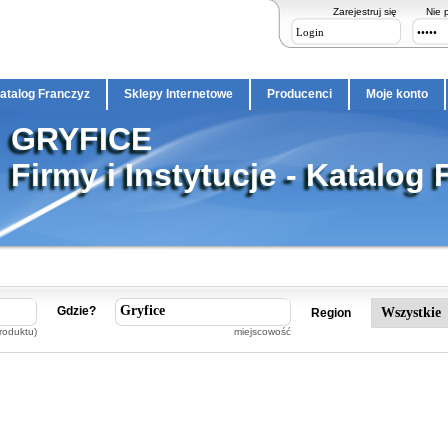
Zarejestruj się
Nie 
atalog Franczyz
Sklepy Internetowe
Producenci
Moje konto
GRYFICE
Firmy i Instytucje - Katalog 
Gdzie?
Region
roduktu)
miejscowość