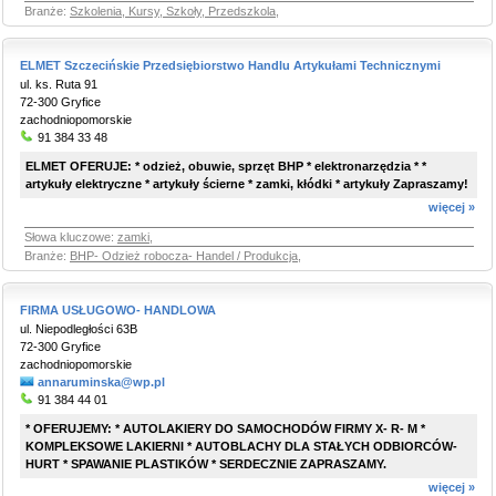
Branże:
Szkolenia, Kursy, Szkoły, Przedszkola
,
ELMET Szczecińskie Przedsiębiorstwo Handlu Artykułami Technicznymi
ul. ks. Ruta 91
72-300 Gryfice
zachodniopomorskie
91 384 33 48
ELMET OFERUJE: * odzież, obuwie, sprzęt BHP * elektronarzędzia * *
artykuły elektryczne * artykuły ścierne * zamki, kłódki * artykuły Zapraszamy!
więcej »
Słowa kluczowe:
zamki
,
Branże:
BHP- Odzież robocza- Handel / Produkcja
,
FIRMA USŁUGOWO- HANDLOWA
ul. Niepodległości 63B
72-300 Gryfice
zachodniopomorskie
annaruminska@wp.pl
91 384 44 01
* OFERUJEMY: * AUTOLAKIERY DO SAMOCHODÓW FIRMY X- R- M *
KOMPLEKSOWE LAKIERNI * AUTOBLACHY DLA STAŁYCH ODBIORCÓW-
HURT * SPAWANIE PLASTIKÓW * SERDECZNIE ZAPRASZAMY.
więcej »