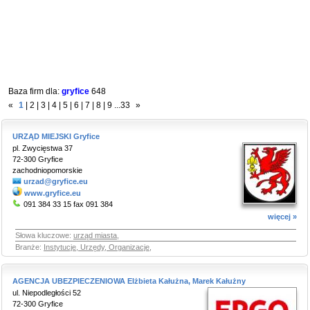
Baza firm dla:
gryfice
648
«
1
|
2
|
3
|
4
|
5
|
6
|
7
|
8
|
9
...
33
»
URZĄD MIEJSKI Gryfice
pl. Zwycięstwa 37
72-300 Gryfice
zachodniopomorskie
urzad@gryfice.eu
www.gryfice.eu
091 384 33 15 fax 091 384
więcej »
Słowa kluczowe:
urząd miasta
,
Branże:
Instytucje, Urzędy, Organizacje
,
AGENCJA UBEZPIECZENIOWA Elżbieta Kałużna, Marek Kałużny
ul. Niepodległości 52
72-300 Gryfice