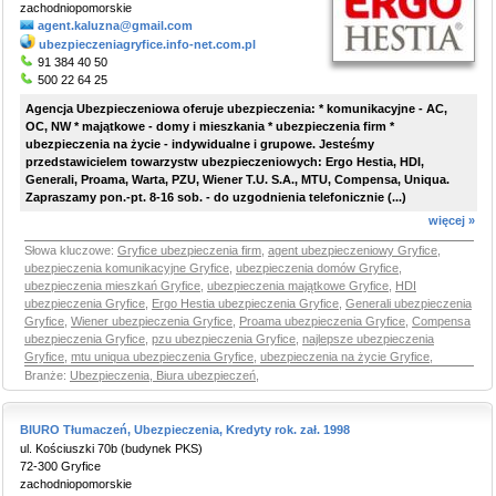
zachodniopomorskie
agent.kaluzna@gmail.com
ubezpieczeniagryfice.info-net.com.pl
91 384 40 50
500 22 64 25
Agencja Ubezpieczeniowa oferuje ubezpieczenia: * komunikacyjne - AC,
OC, NW * majątkowe - domy i mieszkania * ubezpieczenia firm *
ubezpieczenia na życie - indywidualne i grupowe. Jesteśmy
przedstawicielem towarzystw ubezpieczeniowych: Ergo Hestia, HDI,
Generali, Proama, Warta, PZU, Wiener T.U. S.A., MTU, Compensa, Uniqua.
Zapraszamy pon.-pt. 8-16 sob. - do uzgodnienia telefonicznie (...)
więcej »
Słowa kluczowe:
Gryfice ubezpieczenia firm
,
agent ubezpieczeniowy Gryfice
,
ubezpieczenia komunikacyjne Gryfice
,
ubezpieczenia domów Gryfice
,
ubezpieczenia mieszkań Gryfice
,
ubezpieczenia majątkowe Gryfice
,
HDI
ubezpieczenia Gryfice
,
Ergo Hestia ubezpieczenia Gryfice
,
Generali ubezpieczenia
Gryfice
,
Wiener ubezpieczenia Gryfice
,
Proama ubezpieczenia Gryfice
,
Compensa
ubezpieczenia Gryfice
,
pzu ubezpieczenia Gryfice
,
najlepsze ubezpieczenia
Gryfice
,
mtu uniqua ubezpieczenia Gryfice
,
ubezpieczenia na życie Gryfice
,
Branże:
Ubezpieczenia, Biura ubezpieczeń
,
BIURO Tłumaczeń, Ubezpieczenia, Kredyty rok. zał. 1998
ul. Kościuszki 70b (budynek PKS)
72-300 Gryfice
zachodniopomorskie