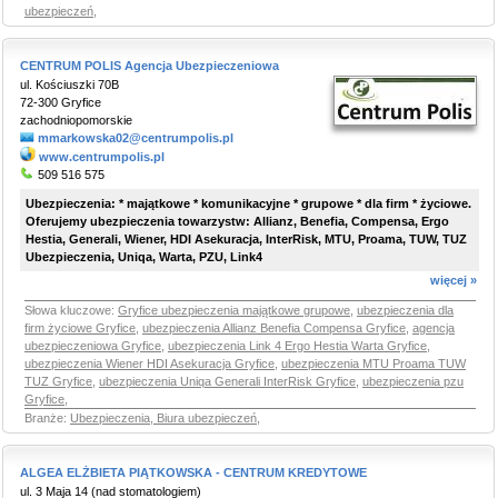
ubezpieczeń
,
CENTRUM POLIS Agencja Ubezpieczeniowa
ul. Kościuszki 70B
72-300 Gryfice
zachodniopomorskie
mmarkowska02@centrumpolis.pl
www.centrumpolis.pl
509 516 575
Ubezpieczenia: * majątkowe * komunikacyjne * grupowe * dla firm * życiowe.
Oferujemy ubezpieczenia towarzystw: Allianz, Benefia, Compensa, Ergo
Hestia, Generali, Wiener, HDI Asekuracja, InterRisk, MTU, Proama, TUW, TUZ
Ubezpieczenia, Uniqa, Warta, PZU, Link4
więcej »
Słowa kluczowe:
Gryfice ubezpieczenia majątkowe grupowe
,
ubezpieczenia dla
firm życiowe Gryfice
,
ubezpieczenia Allianz Benefia Compensa Gryfice
,
agencja
ubezpieczeniowa Gryfice
,
ubezpieczenia Link 4 Ergo Hestia Warta Gryfice
,
ubezpieczenia Wiener HDI Asekuracja Gryfice
,
ubezpieczenia MTU Proama TUW
TUZ Gryfice
,
ubezpieczenia Uniqa Generali InterRisk Gryfice
,
ubezpieczenia pzu
Gryfice
,
Branże:
Ubezpieczenia, Biura ubezpieczeń
,
ALGEA ELŻBIETA PIĄTKOWSKA - CENTRUM KREDYTOWE
ul. 3 Maja 14 (nad stomatologiem)