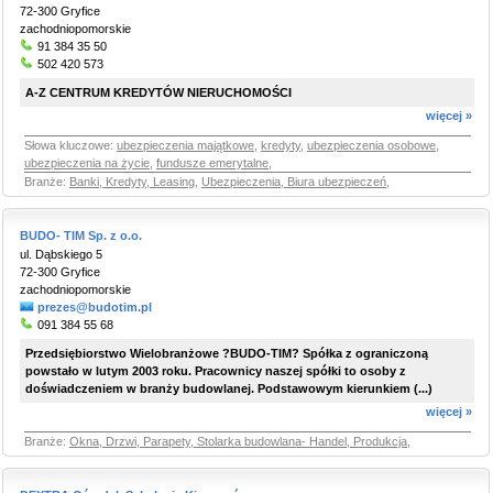
72-300 Gryfice
zachodniopomorskie
91 384 35 50
502 420 573
A-Z CENTRUM KREDYTÓW NIERUCHOMOŚCI
więcej »
Słowa kluczowe:
ubezpieczenia majątkowe
,
kredyty
,
ubezpieczenia osobowe
,
ubezpieczenia na życie
,
fundusze emerytalne
,
Branże:
Banki, Kredyty, Leasing
,
Ubezpieczenia, Biura ubezpieczeń
,
BUDO- TIM Sp. z o.o.
ul. Dąbskiego 5
72-300 Gryfice
zachodniopomorskie
prezes@budotim.pl
091 384 55 68
Przedsiębiorstwo Wielobranżowe ?BUDO-TIM? Spółka z ograniczoną
powstało w lutym 2003 roku. Pracownicy naszej spółki to osoby z
doświadczeniem w branży budowlanej. Podstawowym kierunkiem (...)
więcej »
Branże:
Okna, Drzwi, Parapety, Stolarka budowlana- Handel, Produkcja
,