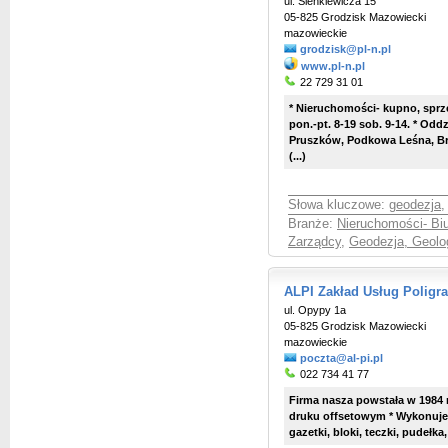
ul. Sienkiewicza 15
05-825 Grodzisk Mazowiecki
mazowieckie
grodzisk@pl-n.pl
www.pl-n.pl
22 729 31 01
* Nieruchomości- kupno, sprz
pon.-pt. 8-19 sob. 9-14. * Od
Pruszków, Podkowa Leśna, Br
(...)
Słowa kluczowe:
geodezja
Branże:
Nieruchomości- Bi
Zarządcy
,
Geodezja, Geolog
ALPI Zakład Usług Poligra
ul. Opypy 1a
05-825 Grodzisk Mazowiecki
mazowieckie
poczta@al-pi.pl
022 734 41 77
Firma nasza powstała w 1984 
druku offsetowym * Wykonujemy
gazetki, bloki, teczki, pudełka, 