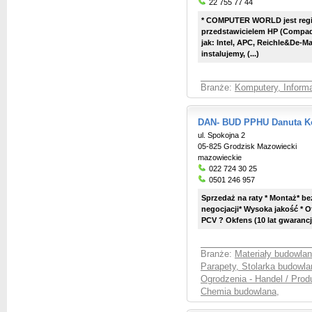
22 755 77 44
* COMPUTER WORLD jest regi
przedstawicielem HP (Compaq&
jak: Intel, APC, Reichle&De-Mas
instalujemy, (...)
Branże:
Komputery, Informa
DAN- BUD PPHU Danuta K
ul. Spokojna 2
05-825 Grodzisk Mazowiecki
mazowieckie
022 724 30 25
0501 246 957
Sprzedaż na raty * Montaż* bez
negocjacji* Wysoka jakość *
PCV ? Okfens (10 lat gwarancj
Branże:
Materiały budowlan
Parapety, Stolarka budowla
Ogrodzenia - Handel / Prod
Chemia budowlana
,