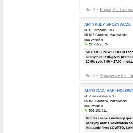
Branże:
Papier, Art. biuro
ARTYKUŁY SPOŻYWCZE
ul. 11 Listopada 33/3
05-825 Grodzisk Mazowiecki
mazowieckie
22 755 70 75
SIEĆ SKLEPÓW SPOŁEM zaprasz
asortyment z ciągłymi promoc
20.00; sob. 7.00 – 17.00; niedz.
Branże:
Spożywcze Art., Na
AUTO GAZ, HAKI HOLOWNI
ul. Poniatowskiego 36
05-825 Grodzisk Mazowiecki
mazowieckie
501 102 811
Montaż i serwis instalacji g
benzyny oraz z kolektorem s
instalacje firm: LOWATO, LAN