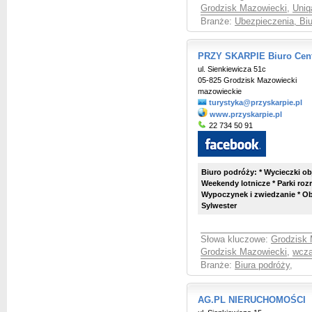
Grodzisk Mazowiecki
,
Uniq
Branże:
Ubezpieczenia, Bi
PRZY SKARPIE Biuro Cen
ul. Sienkiewicza 51c
05-825 Grodzisk Mazowiecki
mazowieckie
turystyka@przyskarpie.pl
www.przyskarpie.pl
22 734 50 91
Biuro podróży: * Wycieczki ob
Weekendy lotnicze * Parki roz
Wypoczynek i zwiedzanie * Obo
Sylwester
Słowa kluczowe:
Grodzisk 
Grodzisk Mazowiecki
,
wcza
Branże:
Biura podróży
,
AG.PL NIERUCHOMOŚCI