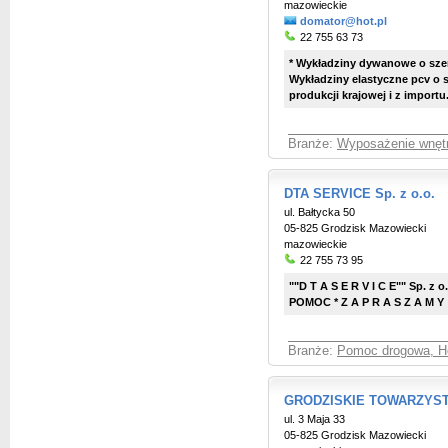
mazowieckie
domator@hot.pl
22 755 63 73
* Wykładziny dywanowe o szer
Wykładziny elastyczne pcv o 
produkcji krajowej i z import
Branże:
Wyposażenie wnętr
DTA SERVICE Sp. z o.o.
ul. Bałtycka 50
05-825 Grodzisk Mazowiecki
mazowieckie
22 755 73 95
""D T A S E R V I C E"" Sp.
POMOC * Z A P R A S Z A M Y 
Branże:
Pomoc drogowa, H
GRODZISKIE TOWARZYS
ul. 3 Maja 33
05-825 Grodzisk Mazowiecki