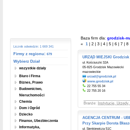
Baza firm dla:
grodzisk-m
«
1
|
2
|
3
|
4
|
5
|
6
|
7
|
8
Licznik odwiedzin: 1 669 341
Firmy z regionu:
679
URZĄD MIEJSKI Grodzisk
Wybierz Dział
ul. Kościuszki 32A
05-825 Grodzisk Mazowiecki
wszystkie działy
mazowieckie
Biuro i Firma
urzad@grodzisk.pl
www.grodzisk.pl
Biznes, Prawo
22 755 55 34
Budownictwo,
22 755 20 16
Nieruchomości
Chemia
Branże:
Instytucje, Urzędy
Dom i Ogród
Dziecko
AGENCJA CENTRUM - UBEZ
Finanse, Ubezbieczenia
Przy Skarpie Dorota Błasz
Informatyka,
ul. Sienkiewicza 51C