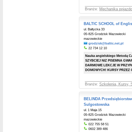
Branże:
Mechanika pojazd
BALTIC SCHOOL of Engli
ul. Bałtycka 33
05-825 Grodzisk Mazowiecki
mazowieckie
grodzisk@baltic.net.pl
22 734 12 10
Nauka angielskiego Metodą 
SZYBCIEJ NIZ PISEMNA GWA
DARMOWE LEKCJE W PRZYP
DOMOWYCH! KURSY PRZEZ 
Branże:
Szkolenia, Kursy, 
BELINDA Przedsiębiorstw
Sulgostowska
ul. 1 Maja 15
05-825 Grodzisk Mazowiecki
mazowieckie
022 755 58 51
0602 389 486