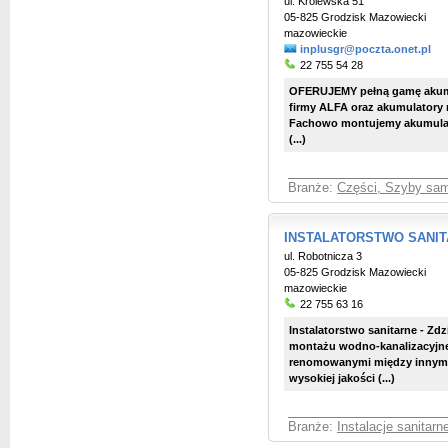
ul. Królewska 51
05-825 Grodzisk Mazowiecki
mazowieckie
inplusgr@poczta.onet.pl
22 755 54 28
OFERUJEMY pełną gamę akumu
firmy ALFA oraz akumulatory
Fachowo montujemy akumulat
(...)
Branże:
Części, Szyby sa
INSTALATORSTWO SANITAR
ul. Robotnicza 3
05-825 Grodzisk Mazowiecki
mazowieckie
22 755 63 16
Instalatorstwo sanitarne - Zd
montażu wodno-kanalizacyjn
renomowanymi między innymi: 
wysokiej jakości (...)
Branże:
Instalacje sanitar