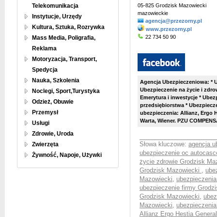
Telekomunikacja
05-825 Grodzisk Mazowiecki
mazowieckie
Instytucje, Urzędy
agencja@przezorny.pl
Kultura, Sztuka, Rozrywka
www.przezorny.pl
22 734 50 90
Mass Media, Poligrafia,
Reklama
Motoryzacja, Transport,
Spedycja
Nauka, Szkolenia
Agencja Ubezpieczeniowa: * 
Ubezpieczenie na życie i zdro
Noclegi, Sport,Turystyka
Emerytura i inwestycje * Ubez
Odzież, Obuwie
przedsiębiorstwa * Ubezpiecze
Przemysł
ubezpieczenia: Allianz, Ergo H
Warta, Wiener. PZU COMPENSA,
Usługi
Zdrowie, Uroda
Zwierzęta
Słowa kluczowe:
agencja u
ubezpieczenie oc autocasc
Żywność, Napoje, Używki
życie zdrowie Grodzisk Ma
Grodzisk Mazowiecki
,
ube
Mazowiecki
,
ubezpieczenia
ubezpieczenie firmy Grodz
Grodzisk Mazowiecki
,
ubez
Mazowiecki
,
ubezpieczenia
Allianz Ergo Hestia Genera