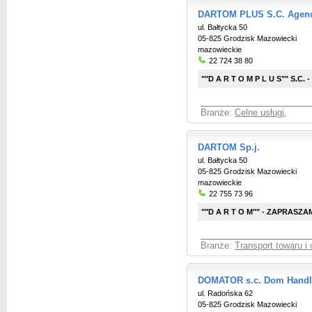
DARTOM PLUS S.C. Agenc
ul. Bałtycka 50
05-825 Grodzisk Mazowiecki
mazowieckie
22 724 38 80
""D A R T O M P L U S"" S.C. 
Branże:
Celne usługi
,
DARTOM Sp.j.
ul. Bałtycka 50
05-825 Grodzisk Mazowiecki
mazowieckie
22 755 73 96
""D A R T O M"" - ZAPRASZAM
Branże:
Transport towaru i
DOMATOR s.c. Dom Hand
ul. Radońska 62
05-825 Grodzisk Mazowiecki