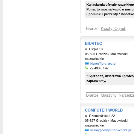
Kwiaciarnia oferuje wszelkieg
Ponadto można kupić u nas g
upominki i prezenty * Dodatko
Branże:
Kwiaty, Ogród
,
BIURTEC
ul. Ciepła 18
05-825 Grodzisk Mazowiecki
mazowieckie
biuro@biurtec.pl
22 498 87 47
* Sprzedaż, dzierżawa i profe
zapraszamy.
Branże:
Maszyny, Narzędzia
COMPUTER WORLD
ul. Rzemieślnicza 22
05-827 Grodzisk Mazowiecki
mazowieckie
biuro@computer-world.pl