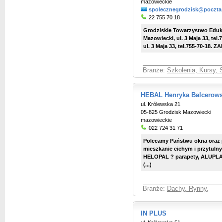
mazowieckie
spolecznegrodzisk@poczta
22 755 70 18
Grodziskie Towarzystwo Eduk
Mazowiecki, ul. 3 Maja 33, te
ul. 3 Maja 33, tel.755-70-18. 
Branże:
Szkolenia, Kursy, 
HEBAL Henryka Balcerow
ul. Królewska 21
05-825 Grodzisk Mazowiecki
mazowieckie
022 724 31 71
Polecamy Państwu okna oraz p
mieszkanie cichym i przytuln
HELOPAL ? parapety, ALUPLAS
(...)
Branże:
Dachy, Rynny
,
IN PLUS