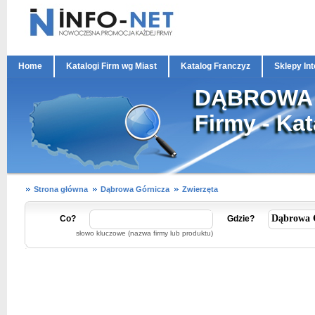
Home
Katalogi Firm wg Miast
Katalog Franczyz
Sklepy In
DĄBROWA
Firmy - Ka
Strona główna
Dąbrowa Górnicza
Zwierzęta
Co?
Gdzie?
słowo kluczowe (nazwa firmy lub produktu)