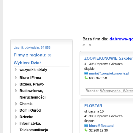
Baza firm dla:
dabrowa-go
«
»
Licznik odwiedzin: 54 853
Firmy z regionu:
36
ZOOPIEKUNOWIE Szkoleni
Wybierz Dział
41-303 Dąbrowa Górnicza
śląskie
wszystkie działy
marta@zoopiekunowie.pl
Biuro i Firma
608 767 358
Biznes, Prawo
Budownictwo,
Branże:
Weterynaria, Weter
Nieruchomości
Chemia
FLOSTAR
Dom i Ogród
ul. Łączna 10
41-303 Dąbrowa Górnicza
Dziecko
śląskie
Informatyka,
biuro@flostar.pl
Telekomunikacja
32 260 12 30