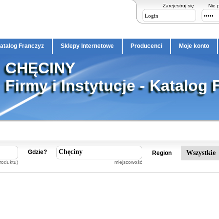
Zarejestruj się
Nie 
atalog Franczyz
Sklepy Internetowe
Producenci
Moje konto
CHĘCINY
Firmy i Instytucje - Katalog 
Gdzie?
Region
roduktu)
miejscowość