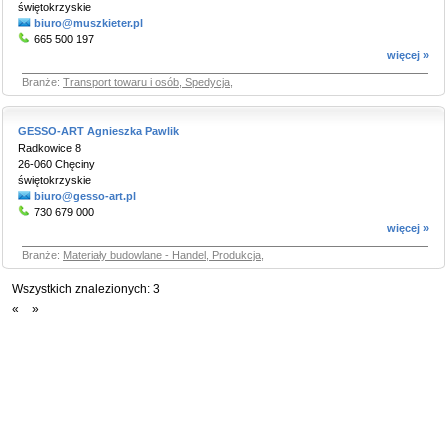
świętokrzyskie
biuro@muszkieter.pl
665 500 197
więcej »
Branże:
Transport towaru i osób, Spedycja
,
GESSO-ART Agnieszka Pawlik
Radkowice 8
26-060 Chęciny
świętokrzyskie
biuro@gesso-art.pl
730 679 000
więcej »
Branże:
Materiały budowlane - Handel, Produkcja
,
Wszystkich znalezionych:
3
«
»