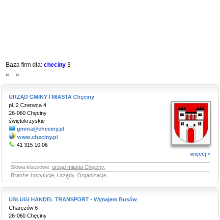
Baza firm dla:
checiny
3
«
»
URZĄD GMINY I MIASTA Chęciny
pl. 2 Czerwca 4
26-060 Chęciny
świętokrzyskie
gmina@checiny.pl
www.checiny.pl
41 315 10 06
więcej »
Słowa kluczowe:
urząd miasta Chęciny
,
Branże:
Instytucje, Urzędy, Organizacje
,
USŁUGI HANDEL TRANSPORT - Wynajem Busów
Charężów 6
26-060 Chęciny