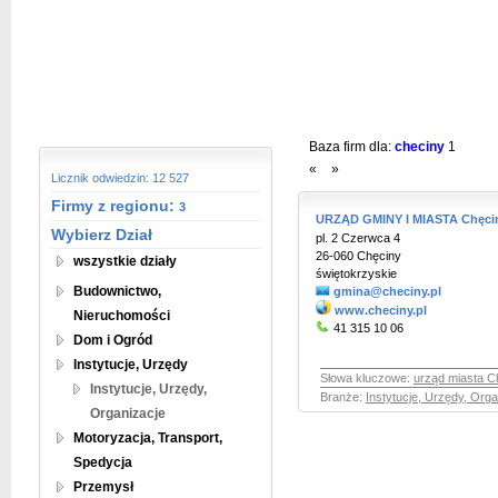
Baza firm dla:
checiny
1
«
»
Licznik odwiedzin: 12 527
Firmy z regionu:
3
URZĄD GMINY I MIASTA Chęci
Wybierz Dział
pl. 2 Czerwca 4
26-060 Chęciny
wszystkie działy
świętokrzyskie
Budownictwo,
gmina@checiny.pl
www.checiny.pl
Nieruchomości
41 315 10 06
Dom i Ogród
Instytucje, Urzędy
Słowa kluczowe:
urząd miasta C
Instytucje, Urzędy,
Branże:
Instytucje, Urzędy, Orga
Organizacje
Motoryzacja, Transport,
Spedycja
Przemysł