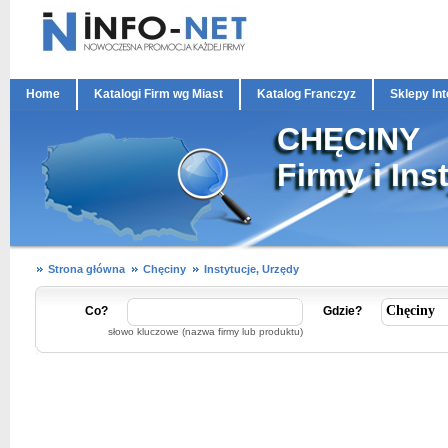
Home
Katalogi Firm wg Miast
Katalog Franczyz
Sklepy In
CHĘCINY
Firmy i Ins
Strona główna
Chęciny
Instytucje, Urzędy
Co?
Gdzie?
słowo kluczowe (nazwa firmy lub produktu)