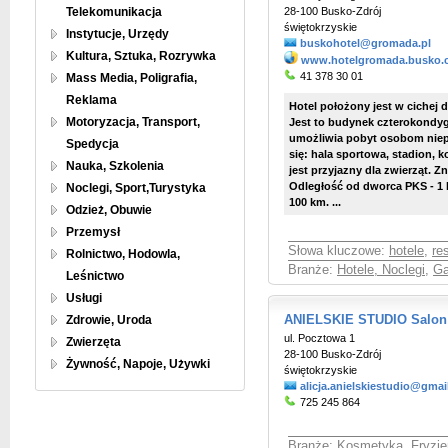
Telekomunikacja
28-100 Busko-Zdrój
świętokrzyskie
Instytucje, Urzędy
buskohotel@gromada.pl
Kultura, Sztuka, Rozrywka
www.hotelgromada.busko.
41 378 30 01
Mass Media, Poligrafia,
Reklama
Hotel położony jest w cichej
Motoryzacja, Transport,
Jest to budynek czterokondyg
umożliwia pobyt osobom niep
Spedycja
się: hala sportowa, stadion, k
Nauka, Szkolenia
jest przyjazny dla zwierząt. Z
Odległość od dworca PKS - 1 
Noclegi, Sport,Turystyka
100 km. ...
Odzież, Obuwie
Przemysł
Słowa kluczowe:
hotele
,
re
Rolnictwo, Hodowla,
Branże:
Hotele, Noclegi
,
Ga
Leśnictwo
Usługi
Zdrowie, Uroda
ANIELSKIE STUDIO Salon 
ul. Pocztowa 1
Zwierzęta
28-100 Busko-Zdrój
Żywność, Napoje, Używki
świętokrzyskie
alicja.anielskiestudio@gma
725 245 864
Branże:
Kosmetyka, Fryzje