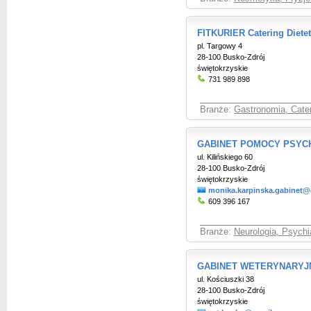
FITKURIER Catering Diete
pl. Targowy 4
28-100 Busko-Zdrój
świętokrzyskie
731 989 898
Branże:
Gastronomia, Cate
GABINET POMOCY PSYC
ul. Kilińskiego 60
28-100 Busko-Zdrój
świętokrzyskie
monika.karpinska.gabinet
609 396 167
Branże:
Neurologia, Psychi
GABINET WETERYNARYJNY
ul. Kościuszki 38
28-100 Busko-Zdrój
świętokrzyskie