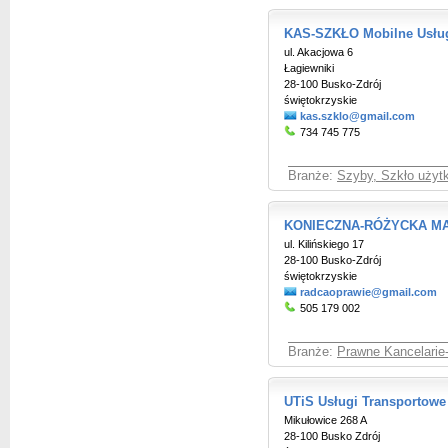
KAS-SZKŁO Mobilne Usług
ul. Akacjowa 6
Łagiewniki
28-100 Busko-Zdrój
świętokrzyskie
kas.szklo@gmail.com
734 745 775
Branże:
Szyby, Szkło użyt
KONIECZNA-RÓŻYCKA MAG
ul. Kilińskiego 17
28-100 Busko-Zdrój
świętokrzyskie
radcaoprawie@gmail.com
505 179 002
Branże:
Prawne Kancelarie
UTiS Usługi Transportowe
Mikułowice 268 A
28-100 Busko Zdrój