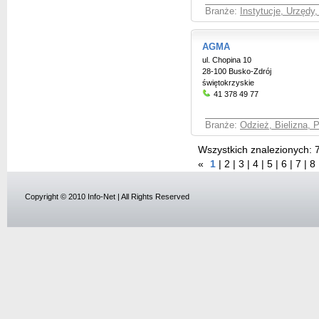
Branże:
Instytucje, Urzędy
AGMA
ul. Chopina 10
28-100 Busko-Zdrój
świętokrzyskie
41 378 49 77
Branże:
Odzież, Bielizna, 
Wszystkich znalezionych:
«
1
|
2
|
3
|
4
|
5
|
6
|
7
|
8
Copyright © 2010 Info-Net | All Rights Reserved