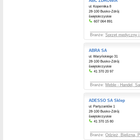
ABC ZDROWIA
ul. Kopernika 8
28-100 Busko-Zdrój
świętokrzyskie
607 064 891
Branże:
Sprzęt medyczny i 
ABRA SA
ul. Waryńskiego 31
28-100 Busko-Zdrój
świętokrzyskie
41 370 20 97
Branże:
Meble - Handel, S
ADESSO SA Sklep
ul. Partyzantów 1
28-100 Busko-Zdrój
świętokrzyskie
41 370 15 80
Branże:
Odzież, Bielizna, 