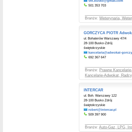
vet.busko@gmail.com
501 353 703
Branże:
Weterynaria, Weter
GORCZYCA PIOTR Adwokat
ul. Bohaterów Warszawy 47/4
28-100 Busko-Zdrój
świętokrzyskie
kancelaria@adwokat-gorczy
692 367 647
Branże:
Prawne Kancelarie
Kancelarie-Adwokat, Radcy
INTERCAR
ul. Boh. Warszawy 122
28-100 Busko Zdrój
świętokrzyskie
robert@intercar.pl
509 397 900
Branże:
Auto-Gaz, LPG, Ins