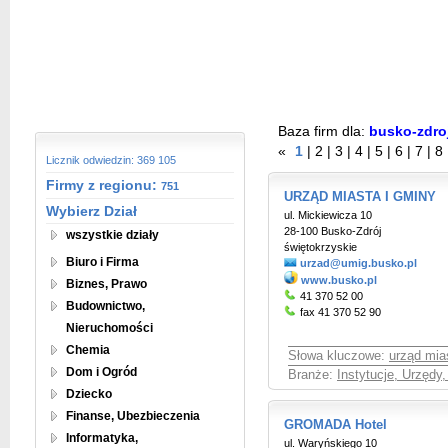
Baza firm dla:
busko-zdro
«
1
|
2
|
3
|
4
|
5
|
6
|
7
|
8
Licznik odwiedzin: 369 105
Firmy z regionu:
751
URZĄD MIASTA I GMINY
Wybierz Dział
ul. Mickiewicza 10
28-100 Busko-Zdrój
wszystkie działy
świętokrzyskie
Biuro i Firma
urzad@umig.busko.pl
www.busko.pl
Biznes, Prawo
41 370 52 00
Budownictwo,
fax 41 370 52 90
Nieruchomości
Chemia
Słowa kluczowe:
urząd mia
Dom i Ogród
Branże:
Instytucje, Urzędy
Dziecko
Finanse, Ubezbieczenia
GROMADA Hotel
Informatyka,
ul. Waryńskiego 10