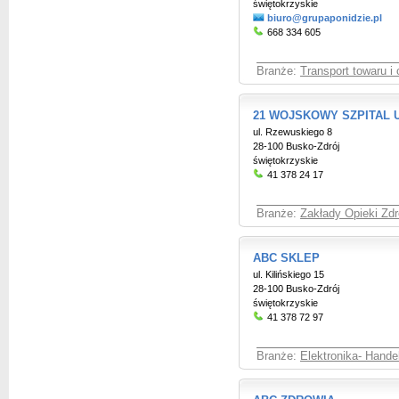
świętokrzyskie
biuro@grupaponidzie.pl
668 334 605
Branże:
Transport towaru i
21 WOJSKOWY SZPITAL 
ul. Rzewuskiego 8
28-100 Busko-Zdrój
świętokrzyskie
41 378 24 17
Branże:
Zakłady Opieki Zdr
ABC SKLEP
ul. Kilińskiego 15
28-100 Busko-Zdrój
świętokrzyskie
41 378 72 97
Branże:
Elektronika- Hande