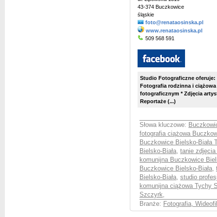
43-374 Buczkowice
śląskie
foto@renataosinska.pl
www.renataosinska.pl
509 568 591
Studio Fotograficzne oferuje:
Fotografia rodzinna i ciążowa
fotograficznym * Zdjęcia artys
Reportaże (...)
Słowa kluczowe:
Buczkowic
fotografia ciążowa Buczkow
Buczkowice Bielsko-Biała 
Bielsko-Biała
,
tanie zdjęci
komunijna Buczkowice Biel
Buczkowice Bielsko-Biała
,
Bielsko-Biała
,
studio profe
komunijna ciążowa Tychy 
Szczyrk
,
Branże:
Fotografia, Wideof