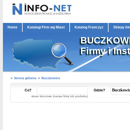
Home
Katalogi Firm wg Miast
Katalog Franczyz
Sklepy In
BUCZKOW
Firmy i Ins
Strona główna
Buczkowice
Co?
Gdzie?
słowo kluczowe (nazwa firmy lub produktu)