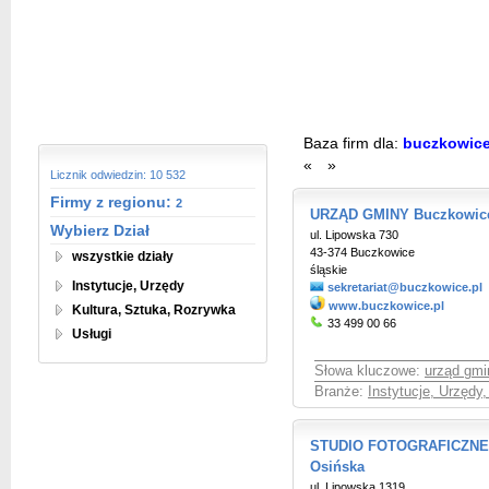
Baza firm dla:
buczkowic
«
»
Licznik odwiedzin: 10 532
Firmy z regionu:
2
URZĄD GMINY Buczkowic
Wybierz Dział
ul. Lipowska 730
43-374 Buczkowice
wszystkie działy
śląskie
Instytucje, Urzędy
sekretariat@buczkowice.pl
www.buczkowice.pl
Kultura, Sztuka, Rozrywka
33 499 00 66
Usługi
Słowa kluczowe:
urząd gm
Branże:
Instytucje, Urzędy
STUDIO FOTOGRAFICZNE Fo
Osińska
ul. Lipowska 1319