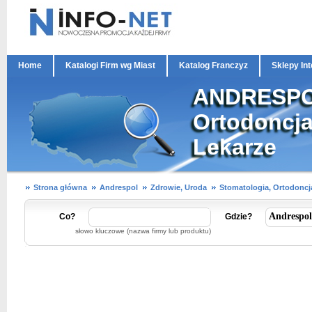
Home
Katalogi Firm wg Miast
Katalog Franczyz
Sklepy In
ANDRESPOL
Ortodoncja
Lekarze
Strona główna
Andrespol
Zdrowie, Uroda
Stomatologia, Ortodoncja
Co?
Gdzie?
słowo kluczowe (nazwa firmy lub produktu)