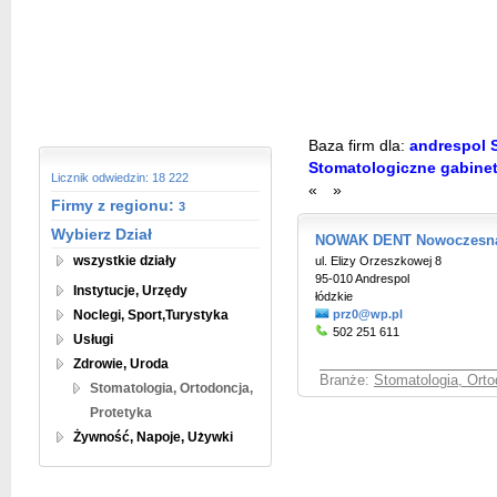
Baza firm dla:
andrespol S
Stomatologiczne gabinet
Licznik odwiedzin: 18 222
«
»
Firmy z regionu:
3
Wybierz Dział
NOWAK DENT Nowoczesna 
wszystkie działy
ul. Elizy Orzeszkowej 8
95-010 Andrespol
Instytucje, Urzędy
łódzkie
Noclegi, Sport,Turystyka
prz0@wp.pl
502 251 611
Usługi
Zdrowie, Uroda
Branże:
Stomatologia, Orto
Stomatologia, Ortodoncja,
Protetyka
Żywność, Napoje, Używki