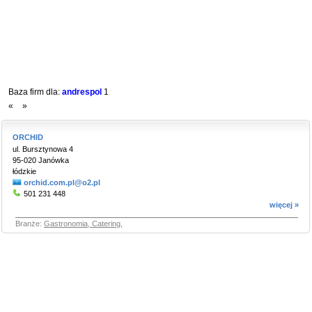
Baza firm dla:
andrespol
1
«
»
ORCHID
ul. Bursztynowa 4
95-020 Janówka
łódzkie
orchid.com.pl@o2.pl
501 231 448
więcej »
Branże:
Gastronomia, Catering
,