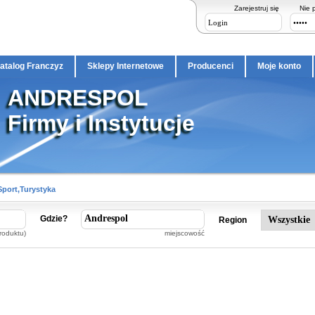
Zarejestruj się
Nie 
atalog Franczyz
Sklepy Internetowe
Producenci
Moje konto
ANDRESPOL
Firmy i Instytucje
Sport,Turystyka
Gdzie?
Region
roduktu)
miejscowość