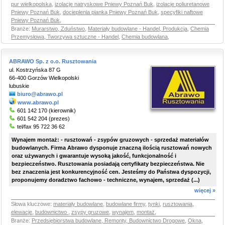
pur wielkopolska
,
izolacje natryskowe Pniewy Poznań Buk
,
izolacje poliuretanowe
Pniewy Poznań Buk
,
docieplenia pianką Pniewy Poznań Buk
,
specyfiki naftowe
Pniewy Poznań Buk
,
Branże:
Murarstwo, Zduństwo
,
Materiały budowlane - Handel, Produkcja
,
Chemia
Przemysłowa, Tworzywa sztuczne - Handel
,
Chemia budowlana
,
ABRAWO Sp. z o.o. Rusztowania
ul. Kostrzyńska 87 G
66-400 Gorzów Wielkopolski
lubuskie
biuro@abrawo.pl
www.abrawo.pl
601 142 170 (kierownik)
601 542 204 (prezes)
tel/fax 95 722 36 62
Wynajem montaż: - rusztowań - zsypów gruzowych - sprzedaż materiałów
budowlanych. Firma Abrawo dysponuje znaczną ilością rusztowań nowych
oraz używanych i gwarantuje wysoką jakość, funkcjonalność i
bezpieczeństwo. Rusztowania posiadają certyfikaty bezpieczeństwa. Nie
bez znaczenia jest konkurencyjność cen. Jesteśmy do Państwa dyspozycji,
proponujemy doradztwo fachowo - techniczne, wynajem, sprzedaż (...)
więcej »
Słowa kluczowe:
materiały budowlane
,
budowlane firmy
,
tynki
,
rusztowania
,
elewacje
,
budownictwo
,
zsypy gruzowe
,
wynajem
,
montaż
,
Branże:
Przedsiębiorstwa budowlane, Remonty, Budownictwo Drogowe
,
Okna,