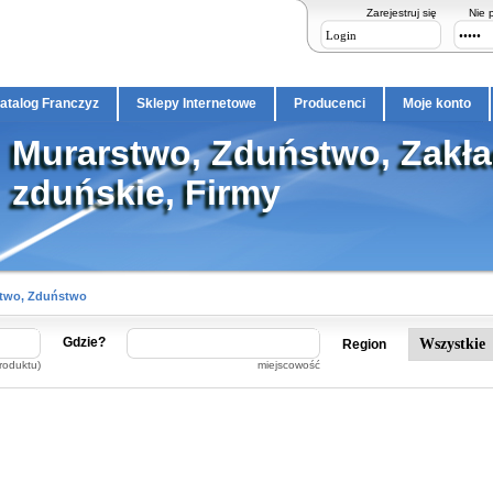
Zarejestruj się
Nie 
atalog Franczyz
Sklepy Internetowe
Producenci
Moje konto
Murarstwo, Zduństwo, Zakła
zduńskie, Firmy
two, Zduństwo
Gdzie?
Region
roduktu)
miejscowość