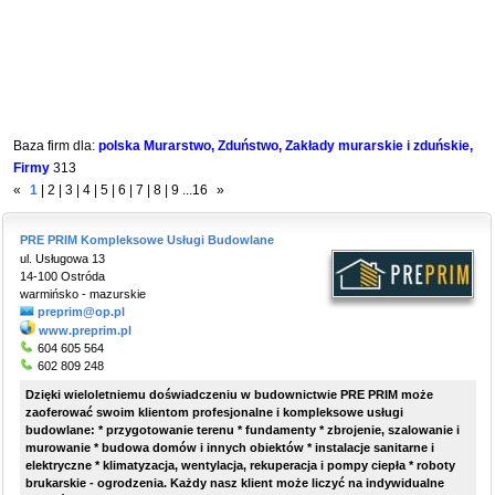
Baza firm dla:
polska Murarstwo, Zduństwo, Zakłady murarskie i zduńskie,
Firmy
313
«
1
|
2
|
3
|
4
|
5
|
6
|
7
|
8
|
9
...
16
»
PRE PRIM Kompleksowe Usługi Budowlane
ul. Usługowa 13
14-100 Ostróda
warmińsko - mazurskie
preprim@op.pl
www.preprim.pl
604 605 564
602 809 248
Dzięki wieloletniemu doświadczeniu w budownictwie PRE PRIM może
zaoferować swoim klientom p
rofesjonalne i kompleksowe usługi
budowlane: * przygotowanie terenu * fundamenty * zbrojenie, szalowanie i
murowanie * budowa domów i innych obiektów * instalacje sanitarne i
elektryczne * klimatyzacja, wentylacja, rekuperacja i pompy ciepła * roboty
brukarskie - ogrodzenia.
Każdy nasz klient może liczyć na indywidualne