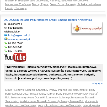
Branże:
Przedsiębiorstwa budowlane, Remonty, Budownictwo Drogowe
,
Murarstwo, Zduństwo
,
Dachy, Rynny
,
Okna, Drzwi, Parapety, Stolarka budowlana-
Handel, Produkcja
,
AG-ACORD Izolacje Poliuretanowe Środki Smarne Henryk Krysztofiak
ul. Jesionowa 1
64-550 Duszniki
wielkopolskie
info@ag-acord.pl
www.ag-acord.pl
61 295 65 63
695 588 541
607 723 045
* Natrysk pianki - pianka natryskowa, piana PUR * Izolacje poliuretanowe -
usługi w zakresie wylewu i natrysku systemów poliuretanowych. Izolujemy:
dachy, budownictwo szkieletowe, pod posadzki, fundamenty, budynki,
konstrukcje stalowe, pod ogrzewanie podłogowe (...)
więcej »
Słowa kluczowe:
Duszniki Szamotuły Pniewy Poznań Buk oleje
,
natrysk piany
poliuretanowej Duszniki Szamotuły
,
natrysk piany poliuretanowej Pniewy Poznań
Buk
,
izolacje natryskowe Duszniki Szamotuły
,
izolacje poliuretanowe Duszniki
Szamotuły
,
środki smarne Duszniki Szamotuły Pniewy Poznań Buk
,
docieplenia
pianką Duszniki Szamotuły
,
specyfiki naftowe Duszniki Szamotuły
,
natrysk pianką