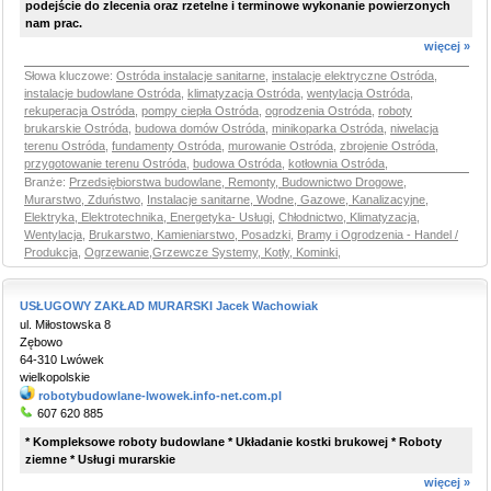
podejście do zlecenia oraz rzetelne i terminowe wykonanie powierzonych
nam prac.
więcej »
Słowa kluczowe:
Ostróda instalacje sanitarne
,
instalacje elektryczne Ostróda
,
instalacje budowlane Ostróda
,
klimatyzacja Ostróda
,
wentylacja Ostróda
,
rekuperacja Ostróda
,
pompy ciepła Ostróda
,
ogrodzenia Ostróda
,
roboty
brukarskie Ostróda
,
budowa domów Ostróda
,
minikoparka Ostróda
,
niwelacja
terenu Ostróda
,
fundamenty Ostróda
,
murowanie Ostróda
,
zbrojenie Ostróda
,
przygotowanie terenu Ostróda
,
budowa Ostróda
,
kotłownia Ostróda
,
Branże:
Przedsiębiorstwa budowlane, Remonty, Budownictwo Drogowe
,
Murarstwo, Zduństwo
,
Instalacje sanitarne, Wodne, Gazowe, Kanalizacyjne
,
Elektryka, Elektrotechnika, Energetyka- Usługi
,
Chłodnictwo, Klimatyzacja,
Wentylacja
,
Brukarstwo, Kamieniarstwo, Posadzki
,
Bramy i Ogrodzenia - Handel /
Produkcja
,
Ogrzewanie,Grzewcze Systemy, Kotły, Kominki
,
USŁUGOWY ZAKŁAD MURARSKI Jacek Wachowiak
ul. Miłostowska 8
Zębowo
64-310 Lwówek
wielkopolskie
robotybudowlane-lwowek.info-net.com.pl
607 620 885
* Kompleksowe roboty budowlane * Układanie kostki brukowej * Roboty
ziemne * Usługi murarskie
więcej »