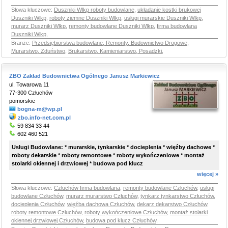
Słowa kluczowe:
Duszniki Wlkp roboty budowlane
,
układanie kostki brukowej
Duszniki Wlkp
,
roboty ziemne Duszniki Wlkp
,
usługi murarskie Duszniki Wlkp
,
murarz Duszniki Wlkp
,
remonty budowlane Duszniki Wlkp
,
firma budowlana
Duszniki Wlkp
,
Branże:
Przedsiębiorstwa budowlane, Remonty, Budownictwo Drogowe
,
Murarstwo, Zduństwo
,
Brukarstwo, Kamieniarstwo, Posadzki
,
ZBO Zakład Budownictwa Ogólnego Janusz Markiewicz
ul. Towarowa 11
77-300 Człuchów
pomorskie
bogna-m@wp.pl
zbo.info-net.com.pl
59 834 33 44
602 460 521
Usługi Budowlane: * murarskie, tynkarskie * docieplenia * więźby dachowe *
roboty dekarskie * roboty remontowe * roboty wykończeniowe * montaż
stolarki okiennej i drzwiowej * budowa pod klucz
więcej »
Słowa kluczowe:
Człuchów firma budowlana
,
remonty budowlane Człuchów
,
usługi
budowlane Człuchów
,
murarz murarstwo Człuchów
,
tynkarz tynkarstwo Człuchów
,
docieplenia Człuchów
,
więźba dachowa Człuchów
,
dekarz dekarstwo Człuchów
,
roboty remontowe Człuchów
,
roboty wykończeniowe Człuchów
,
montaż stolarki
okiennej drzwiowej Człuchów
,
budowa pod klucz Człuchów
,