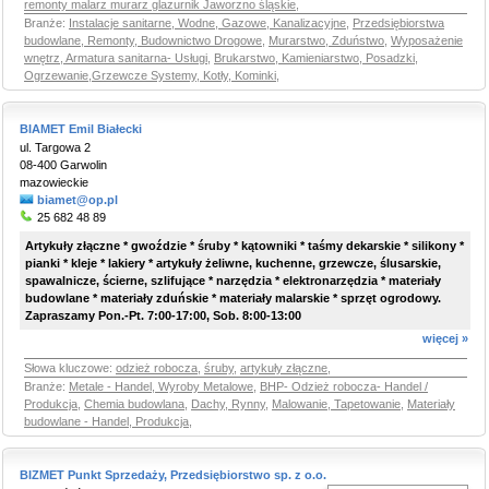
remonty malarz murarz glazurnik Jaworzno śląskie
,
Branże:
Instalacje sanitarne, Wodne, Gazowe, Kanalizacyjne
,
Przedsiębiorstwa
budowlane, Remonty, Budownictwo Drogowe
,
Murarstwo, Zduństwo
,
Wyposażenie
wnętrz, Armatura sanitarna- Usługi
,
Brukarstwo, Kamieniarstwo, Posadzki
,
Ogrzewanie,Grzewcze Systemy, Kotły, Kominki
,
BIAMET Emil Białecki
ul. Targowa 2
08-400 Garwolin
mazowieckie
biamet@op.pl
25 682 48 89
Artykuły złączne * gwoździe * śruby * kątowniki * taśmy dekarskie * silikony *
pianki * kleje * lakiery * artykuły żeliwne, kuchenne, grzewcze, ślusarskie,
spawalnicze, ścierne, szlifujące * narzędzia * elektronarzędzia * materiały
budowlane * materiały zduńskie * materiały malarskie * sprzęt ogrodowy.
Zapraszamy Pon.-Pt. 7:00-17:00, Sob. 8:00-13:00
więcej »
Słowa kluczowe:
odzież robocza
,
śruby
,
artykuły złączne
,
Branże:
Metale - Handel, Wyroby Metalowe
,
BHP- Odzież robocza- Handel /
Produkcja
,
Chemia budowlana
,
Dachy, Rynny
,
Malowanie, Tapetowanie
,
Materiały
budowlane - Handel, Produkcja
,
BIZMET Punkt Sprzedaży, Przedsiębiorstwo sp. z o.o.