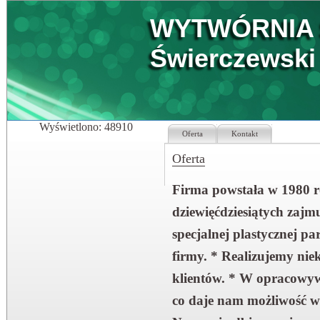
WYTWÓRNIA 
Świerczewski
Wyświetlono: 48910
Oferta
Kontakt
Oferta
Firma powstała w 1980 ro
dziewięćdziesiątych zajm
specjalnej plastycznej pa
firmy. * Realizujemy nie
klientów. * W opracowy
co daje nam możliwość w