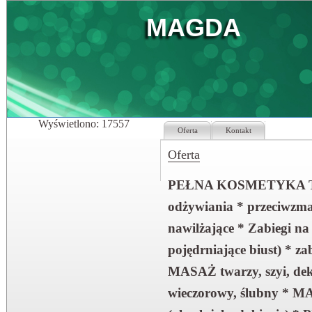
MAGDA
Wyświetlono: 17557
Oferta
Kontakt
Oferta
PEŁNA KOSMETYKA TWAR
odżywiania * przeciwzmar
nawilżające * Zabiegi 
pojędrniające biust) * z
MASAŻ twarzy, szyi, dek
wieczorowy, ślubny 