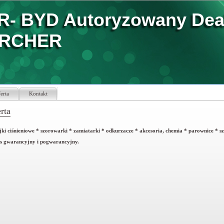
R- BYD Autoryzowany Dea
RCHER
erta
Kontakt
rta
jki ciśnieniowe * szorowarki * zamiatarki * odkurzacze * akcesoria, chemia * parownice * 
is gwarancyjny i pogwarancyjny.