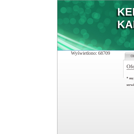
KE
KA
Wyświetlono: 68709
Of
Ofe
* my
serw