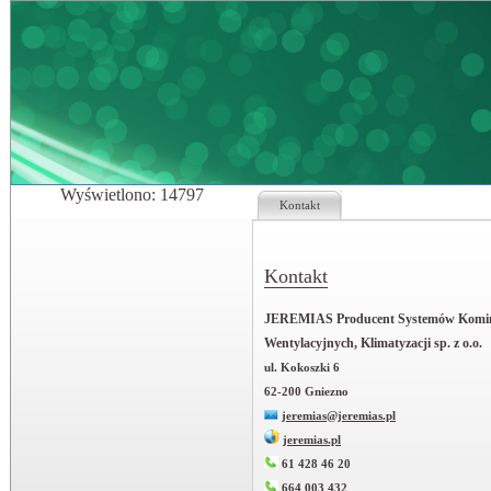
Wyświetlono: 14797
Kontakt
Kontakt
JEREMIAS Producent Systemów Komi
Wentylacyjnych, Klimatyzacji sp. z o.o.
ul. Kokoszki 6
62-200 Gniezno
jeremias@jeremias.pl
jeremias.pl
61 428 46 20
664 003 432