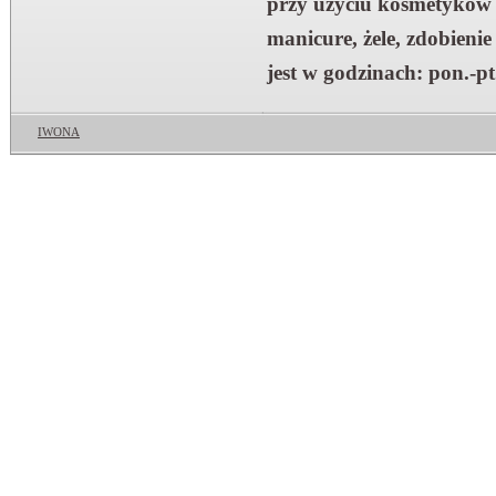
przy użyciu kosmetykó
manicure, żele, zdobieni
jest w godzinach: pon.-pt
IWONA