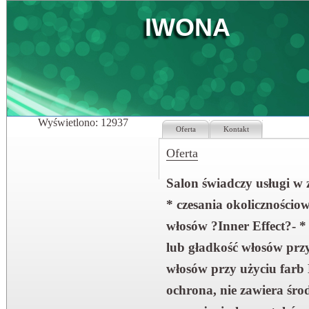
IWONA
Wyświetlono: 12937
Oferta
Kontakt
Oferta
Salon świadczy usługi w 
* czesania okolicznościo
włosów ?Inner Effect?- *
lub gładkość włosów prz
włosów przy użyciu far
ochrona, nie zawiera śr